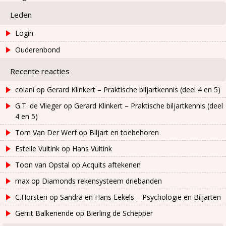
Leden
Login
Ouderenbond
Recente reacties
colani
op
Gerard Klinkert – Praktische biljartkennis (deel 4 en 5)
G.T. de Vlieger
op
Gerard Klinkert – Praktische biljartkennis (deel
4 en 5)
Tom Van Der Werf
op
Biljart en toebehoren
Estelle Vultink
op
Hans Vultink
Toon van Opstal
op
Acquits aftekenen
max
op
Diamonds rekensysteem driebanden
C.Horsten
op
Sandra en Hans Eekels – Psychologie en Biljarten
Gerrit Balkenende
op
Bierling de Schepper