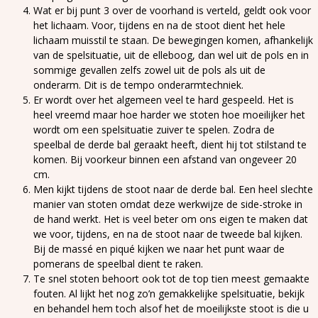
Wat er bij punt 3 over de voorhand is verteld, geldt ook voor
het lichaam. Voor, tijdens en na de stoot dient het hele
lichaam muisstil te staan. De bewegingen komen, afhankelijk
van de spelsituatie, uit de elleboog, dan wel uit de pols en in
sommige gevallen zelfs zowel uit de pols als uit de
onderarm. Dit is de tempo onderarmtechniek.
Er wordt over het algemeen veel te hard gespeeld. Het is
heel vreemd maar hoe harder we stoten hoe moeilijker het
wordt om een spelsituatie zuiver te spelen. Zodra de
speelbal de derde bal geraakt heeft, dient hij tot stilstand te
komen. Bij voorkeur binnen een afstand van ongeveer 20
cm.
Men kijkt tijdens de stoot naar de derde bal. Een heel slechte
manier van stoten omdat deze werkwijze de side-stroke in
de hand werkt. Het is veel beter om ons eigen te maken dat
we voor, tijdens, en na de stoot naar de tweede bal kijken.
Bij de massé en piqué kijken we naar het punt waar de
pomerans de speelbal dient te raken.
Te snel stoten behoort ook tot de top tien meest gemaakte
fouten. Al lijkt het nog zo’n gemakkelijke spelsituatie, bekijk
en behandel hem toch alsof het de moeilijkste stoot is die u