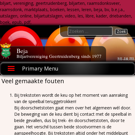
biljart, vereniging, geertruidenberg, biljarten, raamsdonksveer,
raamsdonk, marktplaats, boeken, lessen, leren, beja, bv, b.e.j.a.,
uitslagen, online, biljartuitslagen, video, les, libre, kader, driebanden,
boek, epub, pdf,
Skip
Search
to
for:
content
Beja
Biljartvereniging Geertruidenberg sinds 1977
Primary Menu
Veel gemaakte fouten
Bij trekstoten wordt de keu op het moment van aanraking
van de speelbal teruggetrokken!
Bij doorschietstoten gaat men over het algemeen wél door.
De beweging van de keu dient bij contact met de speelbal in
beide gevallen, dus bij trek- én doorschietstoten, door te
gaan. Het verschil tussen beide stootvormen is de
aanspeelhoogte. Bij trekstoten altijd onder het middelpunt