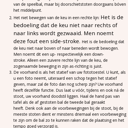
van de speelbal, maar bij doorschietstoten doorgaans bóven
het middelpunt.
Het is de
Het niet bewegen van de keu in een rechte lijn:
bedoeling dat de keu niet naar rechts of
naar links wordt gezwaaid. Men noemt
deze fout een side-stroke.
Het is de bedoeling dat
de keu niet naar boven of naar beneden wordt bewogen.
Men noemt dit een up- respectievelijk een down-
stroke. Alleen een zuivere rechte lijn van de keu, de
zogenaamde beweging in zijn as-richting is juist.
De voorhand is als het statief van uw fototoestel. U kunt, als
u een foto neemt, uiteraard een schop tegen het statief
geven, maar zal de foto dan nog scherp zijn? Uw voorhand
heeft dezelfde functie. Dus laat u vóór, tijdens en ook ná de
stoot, uw voorhand doodstil liggen. Haal de hand pas van
tafel als de af gestoten bal de tweede bal geraakt
heeft. Denk ook aan de voorbewegingen bij de stoot, bij de
meeste stoten dient er minstens driemaal een voorbeweging
te zijn om de bal zo te kunnen raken dat de plaatsing en het
tempo goed verzorgd is.