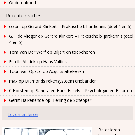
Ouderenbond
Recente reacties
colani
op
Gerard Klinkert – Praktische biljartkennis (deel 4 en 5)
G.T. de Vlieger
op
Gerard Klinkert – Praktische biljartkennis (deel
4 en 5)
Tom Van Der Werf
op
Biljart en toebehoren
Estelle Vultink
op
Hans Vultink
Toon van Opstal
op
Acquits aftekenen
max
op
Diamonds rekensysteem driebanden
C.Horsten
op
Sandra en Hans Eekels – Psychologie en Biljarten
Gerrit Balkenende
op
Bierling de Schepper
Lezen en leren
Beter leren