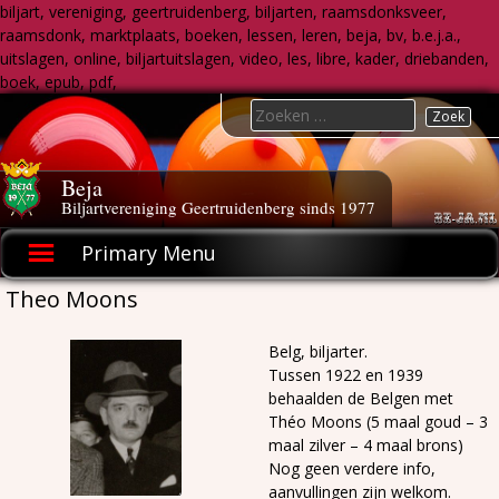
biljart, vereniging, geertruidenberg, biljarten, raamsdonksveer,
raamsdonk, marktplaats, boeken, lessen, leren, beja, bv, b.e.j.a.,
uitslagen, online, biljartuitslagen, video, les, libre, kader, driebanden,
boek, epub, pdf,
Skip
Search
to
for:
content
Beja
Biljartvereniging Geertruidenberg sinds 1977
Primary Menu
Theo Moons
Belg, biljarter.
Tussen 1922 en 1939
behaalden de Belgen met
Théo Moons (5 maal goud – 3
maal zilver – 4 maal brons)
Nog geen verdere info,
aanvullingen zijn welkom.