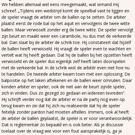
We hebben allemaal wel eens meegemaakt, wat iemand mij
schreef. „Tijdens een wedstrijd komt de speelbal vast te liggen en
de speler vraagt de arbiter om de ballen op te zetten. De arbiter
plaatst eerst de rode bal op het aquit en vervolgens de twee witte
ballen. Maar verwisselt zonder erg de twee witte. De speler vervolgt
zijn beurt en maakt weer een carambole, nu dus met de verkeerde
bal. Dan slaat bij de arbiter de schrik toe.
Hij constateert dat hijzelf
de ballen heeft verwisseld. Hij vraagt de speler even te wachten en
vertelt wat hij heeft gedaan. Dat hij de ballen bij het opzetten heeft
verwisseld en de speler dus eigenlijk zelf heeft laten doorspelen
met de verkeerde bal. In de schrik wist de arbitér even niet hoe nu
te handelen. De tweede arbiter kwam toen met een oplossing. De
balpositie op het laken aftekenen en de ballen weer omruilen. Daar
konden arbiter en speler, ook de niet aan de beurt zijnde speler,
zich in vinden. Dus zo gezegd zo gedaan en iedereen tevreden”.
Hij schrijft verder nog dat de arbiter er na de partij nog even op
terug kwam en zei dat hij zich nu realiseerde dat hij de speler
feitelijk zonder pardon had moeten aftellen. Immers, ook al heeft
de arbiter de ballen geplaatst, de speler is er voor verantwoordelijk.
Dat is reglementair zo bepaald en is ook beter. Als je discussie
toelaat over de vraag wie voor een fout aansprakelijk is, ga je