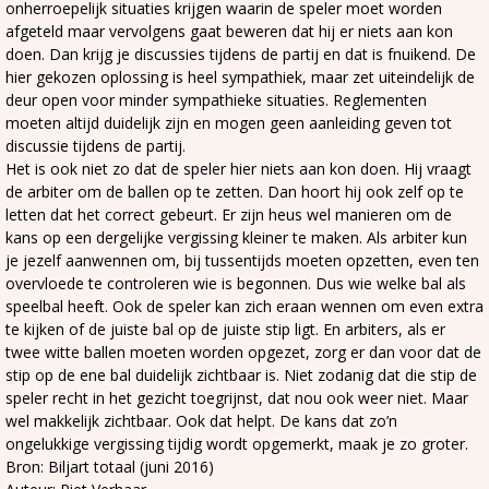
onherroepelijk situaties krijgen waarin de speler moet worden
afgeteld maar vervolgens gaat beweren dat hij er niets aan kon
doen. Dan krijg je discussies tijdens de partij en dat is fnuikend. De
hier gekozen oplossing is heel sympathiek, maar zet uiteindelijk de
deur open voor minder sympathieke situaties. Reglementen
moeten altijd duidelijk zijn en mogen geen aanleiding geven tot
discussie tijdens de partij.
Het is ook niet zo dat de speler hier niets aan kon doen. Hij vraagt
de arbiter om de ballen op te zetten. Dan hoort hij ook zelf op te
letten dat het correct gebeurt. Er zijn heus wel manieren om de
kans op een dergelijke vergissing kleiner te maken. Als arbiter kun
je jezelf aanwennen om, bij tussentijds moeten opzetten, even ten
overvloede te controleren wie is begonnen. Dus wie welke bal als
speelbal heeft. Ook de speler kan zich eraan wennen om even extra
te kijken of de juiste bal op de juiste stip ligt. En arbiters, als er
twee witte ballen moeten worden opgezet, zorg er dan voor dat de
stip op de ene bal duidelijk zichtbaar is. Niet zodanig dat die stip de
speler recht in het gezicht toegrijnst, dat nou ook weer niet. Maar
wel makkelijk zichtbaar. Ook dat helpt. De kans dat zo’n
ongelukkige vergissing tijdig wordt opgemerkt, maak je zo groter.
Bron: Biljart totaal (juni 2016)