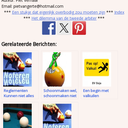
Auteur: Piet Verhaar
Email: pietvangerte@hotmail.com
***
Een stukje dat eigenlijk overbodig zou moeten zijn
***
Index
***
Het dilemma van de tweede arbiter
***
Gerelateerde Berichten:
Reglementen
Schoonmaken wel,
Een begin met
Kunnen niet alles
schoonmaken niet
valkuilen
regelen