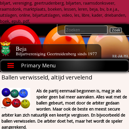
biljart, vereniging, geertruidenberg, biljarten, raamsdonksveer,
raamsdonk, marktplaats, boeken, lessen, leren, beja, bv, b.e.j.a.,
uitslagen, online, biljartuitslagen, video, les, libre, kader, driebanden,
boek, epub, pdf,
Skip
Search
to
for:
content
Beja
Biljartvereniging Geertruidenberg sinds 1977
Primary Menu
Ballen verwisseld, altijd vervelend
Als de partij eenmaal begonnen is, mag je als
speler geen bal meer aanraken. Alles wat met de
ballen gebeurt, moet door de arbiter gedaan
worden. Maar ook de beste en meest secure
arbiter kan zich natuurlijk een keertje vergissen. En bijvoorbeeld de
ballen verwisselen. De arbiter doet het, maar het wordt de speler
aangerekend.