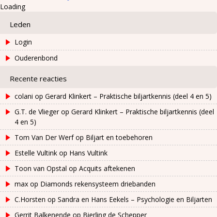
Loading
Leden
Login
Ouderenbond
Recente reacties
colani
op
Gerard Klinkert – Praktische biljartkennis (deel 4 en 5)
G.T. de Vlieger
op
Gerard Klinkert – Praktische biljartkennis (deel
4 en 5)
Tom Van Der Werf
op
Biljart en toebehoren
Estelle Vultink
op
Hans Vultink
Toon van Opstal
op
Acquits aftekenen
max
op
Diamonds rekensysteem driebanden
C.Horsten
op
Sandra en Hans Eekels – Psychologie en Biljarten
Gerrit Balkenende
op
Bierling de Schepper