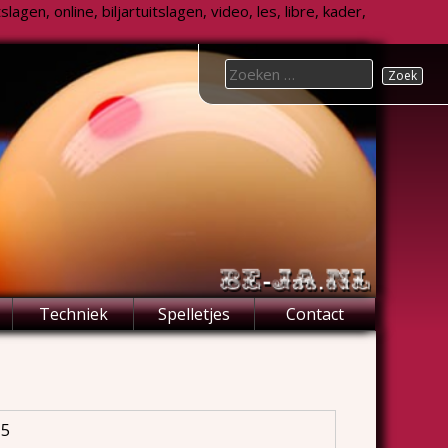
agen, online, biljartuitslagen, video, les, libre, kader,
Search
for:
Techniek
Spelletjes
Contact
15