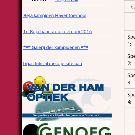
Te
Beja kampioen Haventoernooi
1e Beja bandstoottoernooi 2016
Spe
1:
*** Galerij der kampioenen ***
Spe
2:
biljartlinks.nl meld je site aan
Spe
3:
Spe
4: