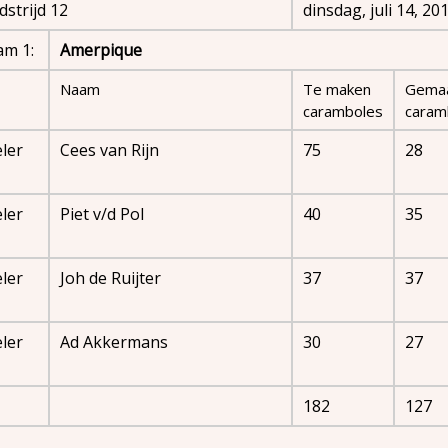
strijd 12
dinsdag, juli 14, 20
am 1:
Amerpique
Naam
Te maken
Gema
caramboles
caram
ler
Cees van Rijn
75
28
ler
Piet v/d Pol
40
35
ler
Joh de Ruijter
37
37
ler
Ad Akkermans
30
27
182
127