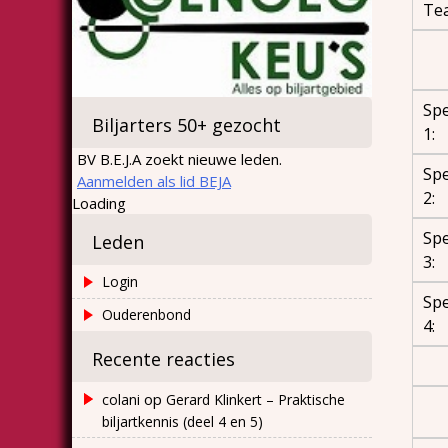
Te
Spe
Biljarters 50+ gezocht
1:
BV B.E.J.A zoekt nieuwe leden.
Spe
Aanmelden als lid BEJA
2:
Loading
Spe
Leden
3:
Login
Spe
Ouderenbond
4:
Recente reacties
op
colani
Gerard Klinkert – Praktische
biljartkennis (deel 4 en 5)