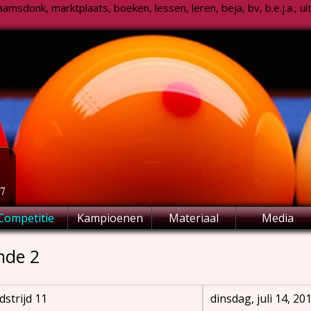
msdonk, marktplaats, boeken, lessen, leren, beja, bv, b.e.j.a., uitsl
77
Competitie
Kampioenen
Materiaal
Media
nde 2
strijd 11
dinsdag, juli 14, 20