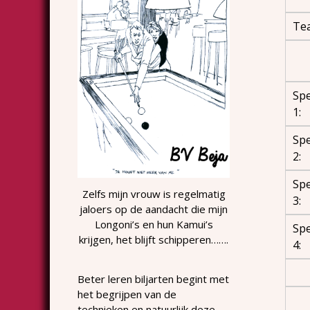
Te
Spe
1:
Spe
2:
Spe
Zelfs mijn vrouw is regelmatig
3:
jaloers op de aandacht die mijn
Longoni’s en hun Kamui’s
Spe
krijgen, het blijft schipperen…….
4:
Beter leren biljarten begint met
het begrijpen van de
technieken en natuurlijk deze