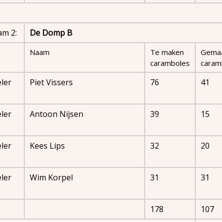
am 2:
De Domp B
Naam
Te maken
Gema
caramboles
caram
ler
Piet Vissers
76
41
ler
Antoon Nijsen
39
15
ler
Kees Lips
32
20
ler
Wim Korpel
31
31
178
107