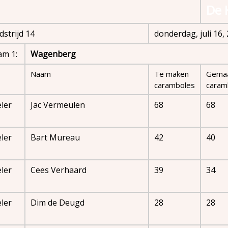
De 
strijd 14
donderdag, juli 16,
am 1:
Wagenberg
Naam
Te maken
Gema
caramboles
caram
ler
Jac Vermeulen
68
68
ler
Bart Mureau
42
40
ler
Cees Verhaard
39
34
ler
Dim de Deugd
28
28