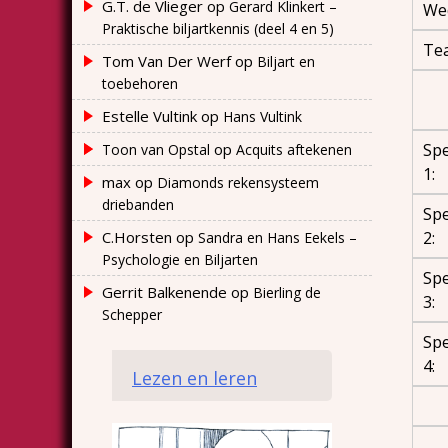
G.T. de Vlieger
op
Gerard Klinkert –
Wed
Praktische biljartkennis (deel 4 en 5)
Te
Tom Van Der Werf
op
Biljart en
toebehoren
Estelle Vultink
op
Hans Vultink
op
Spe
Toon van Opstal
Acquits aftekenen
1:
max
op
Diamonds rekensysteem
driebanden
Spe
C.Horsten
op
2:
Sandra en Hans Eekels –
Psychologie en Biljarten
Spe
Gerrit Balkenende
op
Bierling de
3:
Schepper
Spe
4:
Lezen en leren