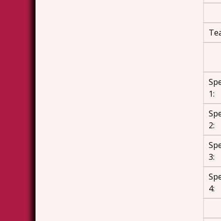
Te
Spe
1:
Spe
2:
Spe
3:
Spe
4: