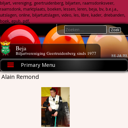
biljart, vereniging, geertruidenberg, biljarten, raamsdonksveer,
raamsdonk, marktplaats, boeken, lessen, leren, beja, bv, b.e.j.a.,
uitslagen, online, biljartuitslagen, video, les, libre, kader, driebanden,
boek, epub, pdf,
Skip
Search
to
for:
content
Beja
Biljartvereniging Geertruidenberg sinds 1977
Primary Menu
Alain Remond