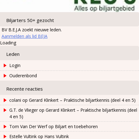
Biljarters 50+ gezocht
BV B.E.J.A zoekt nieuwe leden.
Aanmelden als lid BEJA
Loading
Leden
Login
Ouderenbond
Recente reacties
colani
op
Gerard Klinkert – Praktische biljartkennis (deel 4 en 5)
G.T. de Vlieger
op
Gerard Klinkert – Praktische biljartkennis (deel
4 en 5)
Tom Van Der Werf
op
Biljart en toebehoren
Estelle Vultink
op
Hans Vultink