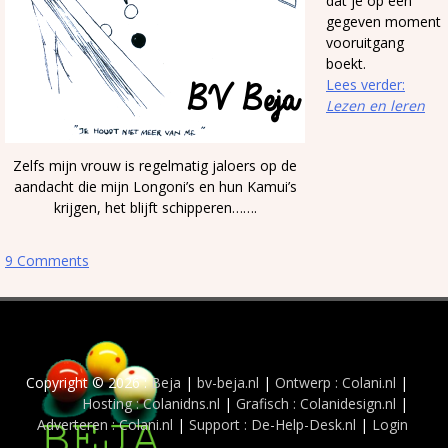
dat je op een
gegeven moment
vooruitgang
boekt.
Lees verder:
Lezen en leren
Zelfs mijn vrouw is regelmatig jaloers op de
aandacht die mijn Longoni’s en hun Kamui’s
krijgen, het blijft schipperen…….
9 Comments
Copyright © 2026 :
Beja
|
bv-beja.nl
|
Ontwerp : Colani.nl
|
Hosting : Colanidns.nl
|
Grafisch : Colanidesign.nl
|
Adverteren : Colani.nl
|
Support : De-Help-Desk.nl
|
Login