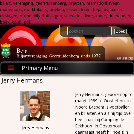
biljart, vereniging, geertruidenberg, biljarten, raamsdonksveer,
raamsdonk, marktplaats, boeken, lessen, leren, beja, bv, b.e.j.a.,
uitslagen, online, biljartuitslagen, video, les, libre, kader, driebanden,
boek, epub, pdf,
Skip
Search
to
for:
content
Beja
Biljartvereniging Geertruidenberg sinds 1977
Primary Menu
Jerry Hermans
Jerry Hermans, geboren op 5
maart 1989 te Oosterhout in
Noord Brabant is voetballer
en biljarter, en als hij tijd over
heeft runt hij Camping de
Eekhoorn in Oosterhout,
Jerry Hermans
daarnaast heeft hij nog zijn