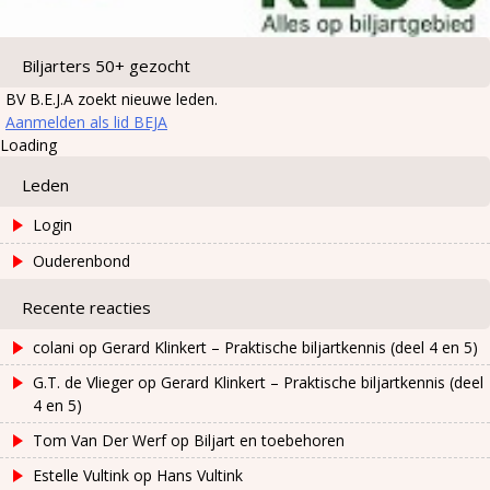
Biljarters 50+ gezocht
BV B.E.J.A zoekt nieuwe leden.
Aanmelden als lid BEJA
Loading
Leden
Login
Ouderenbond
Recente reacties
colani
op
Gerard Klinkert – Praktische biljartkennis (deel 4 en 5)
G.T. de Vlieger
op
Gerard Klinkert – Praktische biljartkennis (deel
4 en 5)
Tom Van Der Werf
op
Biljart en toebehoren
Estelle Vultink
op
Hans Vultink