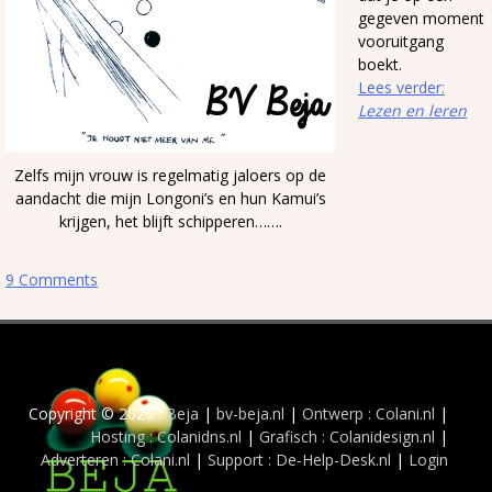
gegeven moment
vooruitgang
boekt.
Lees verder:
Lezen en leren
Zelfs mijn vrouw is regelmatig jaloers op de
aandacht die mijn Longoni’s en hun Kamui’s
krijgen, het blijft schipperen…….
9 Comments
Copyright © 2026 :
Beja
|
bv-beja.nl
|
Ontwerp : Colani.nl
|
Hosting : Colanidns.nl
|
Grafisch : Colanidesign.nl
|
Adverteren : Colani.nl
|
Support : De-Help-Desk.nl
|
Login