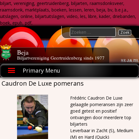
biljart, vereniging, geertruidenberg, biljarten, raamsdonksveer,
raamsdonk, marktplaats, boeken, lessen, leren, beja, bv, b.e.j.a.,
uitslagen, online, biljartuitslagen, video, les, libre, kader, driebanden,
boek, epub, pdf,
Skip
Search
to
for:
content
Beja
Biljartvereniging Geertruidenberg sinds 1977
Primary Menu
Caudron De Luxe pomerans
Frédéric Caudron De Luxe
gelaagde pomeransen zijn zeer
goed getest en positief
ontvangen door meerdere top
biljarters
Leverbaar in Zacht (S), Medium
(M) en Hard (Quick)