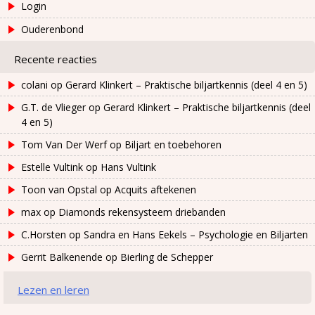
Login
Ouderenbond
Recente reacties
colani
op
Gerard Klinkert – Praktische biljartkennis (deel 4 en 5)
G.T. de Vlieger
op
Gerard Klinkert – Praktische biljartkennis (deel
4 en 5)
Tom Van Der Werf
op
Biljart en toebehoren
Estelle Vultink
op
Hans Vultink
Toon van Opstal
op
Acquits aftekenen
max
op
Diamonds rekensysteem driebanden
C.Horsten
op
Sandra en Hans Eekels – Psychologie en Biljarten
Gerrit Balkenende
op
Bierling de Schepper
Lezen en leren