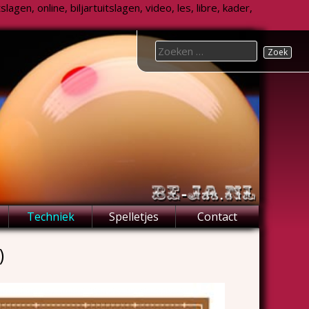
agen, online, biljartuitslagen, video, les, libre, kader,
Search
for:
Techniek
Spelletjes
Contact
)