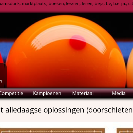
msdonk, marktplaats, boeken, lessen, leren, beja, bv, b.e.j.a., uitsl
77
Competitie
Kampioenen
Materiaal
Media
t alledaagse oplossingen (doorschieten