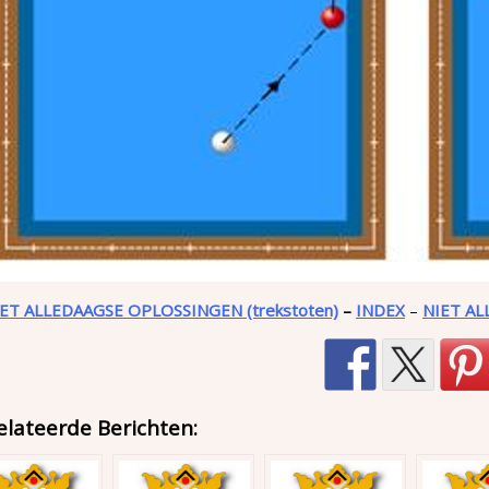
IET ALLEDAAGSE OPLOSSINGEN
(trekstoten)
–
INDEX
–
NIET A
elateerde Berichten: