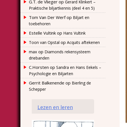
G.T. de Vlieger
op
Gerard Klinkert –
Praktische biljartkennis (deel 4 en 5)
Tom Van Der Werf
op
Biljart en
toebehoren
Estelle Vultink
op
Hans Vultink
op
Toon van Opstal
Acquits aftekenen
max
op
Diamonds rekensysteem
driebanden
C.Horsten
op
Sandra en Hans Eekels –
Psychologie en Biljarten
Gerrit Balkenende
op
Bierling de
Schepper
Lezen en leren