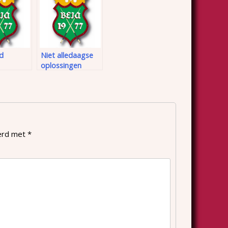
d
Niet alledaagse
oplossingen
(voorband
speciaal)
eerd met
*