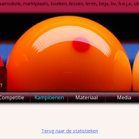
msdonk, marktplaats, boeken, lessen, leren, beja, bv, b.e.j.a., uitsl
77
Competitie
Kampioenen
Materiaal
Media
Terug naar de statistieken