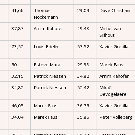
n
41,66
Thomas
23,09
Dave Christiani
Nockemann
n
37,87
Arnim Kahofer
49,48
Michel van
Silfhout
n
73,52
Louis Edelin
57,52
Xavier Grétillat
n
50
Esteve Mata
29,38
Marek Faus
32,15
Patrick Niessen
34,82
Arnim Kahofer
34,82
Patrick Niessen
52,42
Mikaël
Devogelaere
46,05
Marek Faus
36,75
Xavier Grétillat
34,04
Marek Faus
35,86
Peter Volleberg