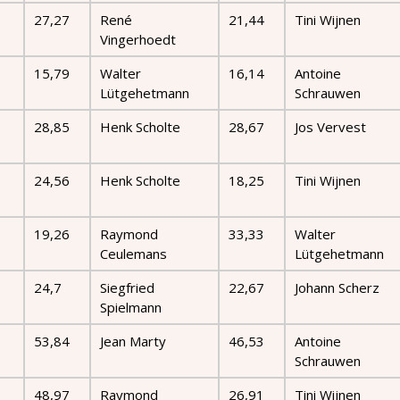
27,27
René
21,44
Tini Wijnen
Vingerhoedt
15,79
Walter
16,14
Antoine
Lütgehetmann
Schrauwen
28,85
Henk Scholte
28,67
Jos Vervest
24,56
Henk Scholte
18,25
Tini Wijnen
19,26
Raymond
33,33
Walter
Ceulemans
Lütgehetmann
24,7
Siegfried
22,67
Johann Scherz
Spielmann
53,84
Jean Marty
46,53
Antoine
Schrauwen
48,97
Raymond
26,91
Tini Wijnen