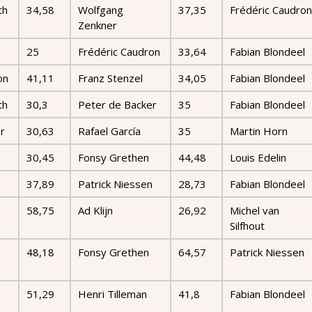
th
34,58
Wolfgang
37,35
Frédéric Caudron
Zenkner
25
Frédéric Caudron
33,64
Fabian Blondeel
on
41,11
Franz Stenzel
34,05
Fabian Blondeel
th
30,3
Peter de Backer
35
Fabian Blondeel
r
30,63
Rafael García
35
Martin Horn
30,45
Fonsy Grethen
44,48
Louis Edelin
37,89
Patrick Niessen
28,73
Fabian Blondeel
58,75
Ad Klijn
26,92
Michel van
Silfhout
48,18
Fonsy Grethen
64,57
Patrick Niessen
51,29
Henri Tilleman
41,8
Fabian Blondeel