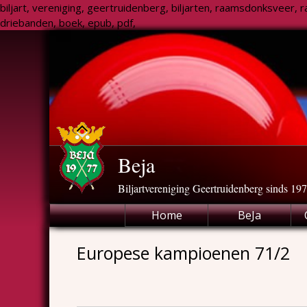
biljart, vereniging, geertruidenberg, biljarten, raamsdonksveer, raa
driebanden, boek, epub, pdf,
Skip
to
content
Beja
Biljartvereniging Geertruidenberg sinds 19
Home
BeJa
Europese kampioenen 71/2