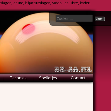
agen, online, biljartuitslagen, video, les, libre, kader,
Search
for:
Techniek
Spelletjes
Contact