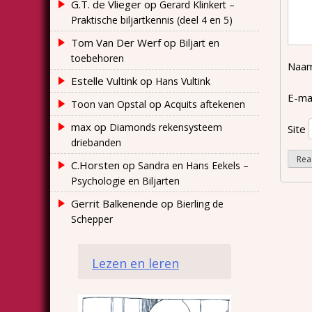
G.T. de Vlieger
op
Gerard Klinkert –
Praktische biljartkennis (deel 4 en 5)
Tom Van Der Werf
op
Biljart en
toebehoren
Naa
Estelle Vultink
op
Hans Vultink
E-ma
op
Toon van Opstal
Acquits aftekenen
max
op
Diamonds rekensysteem
Site
driebanden
C.Horsten
op
Sandra en Hans Eekels –
Psychologie en Biljarten
Gerrit Balkenende
op
Bierling de
Schepper
Lezen en leren