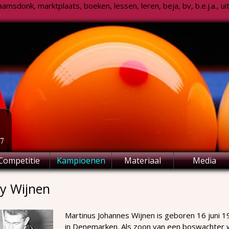
msdonk, marktplaats, boeken, lessen, leren, beja, bv, b.e.j.a., uitsl
77
Competitie
Kampioenen
Materiaal
Media
ny Wijnen
Martinus Johannes Wijnen is geboren 16 juni 
in Denemarken. Als zoon van een boswachter was