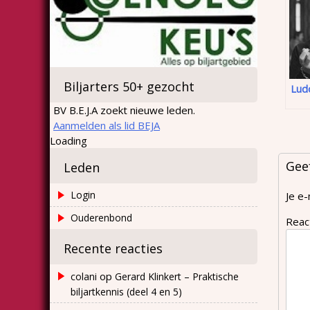
Biljarters 50+ gezocht
Ludo
BV B.E.J.A zoekt nieuwe leden.
Aanmelden als lid BEJA
Loading
Gee
Leden
Login
Je e-
Ouderenbond
Reac
Recente reacties
op
colani
Gerard Klinkert – Praktische
biljartkennis (deel 4 en 5)