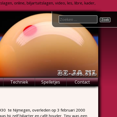
agen, online, biljartuitslagen, video, les, libre, kader,
Search
for:
Techniek
Spelletjes
Contact
1930 te Nijmegen, overleden op 3 februari 2000
 hij zelf biljarter en café houder. Tiny was een