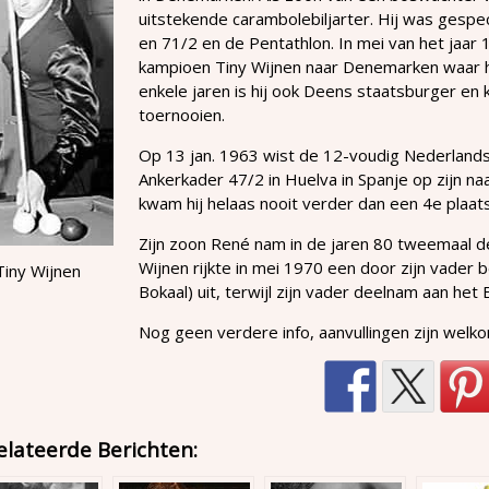
uitstekende carambolebiljarter. Hij was gespec
en 71/2 en de Pentathlon. In mei van het jaar
kampioen Tiny Wijnen naar Denemarken waar hij 
enkele jaren is hij ook Deens staatsburger e
toernooien.
Op 13 jan. 1963 wist de 12-voudig Nederlan
Ankerkader 47/2 in Huelva in Spanje op zijn n
kwam hij helaas nooit verder dan een 4e plaats
Zijn zoon René nam in de jaren 80 tweemaal d
Wijnen rijkte in mei 1970 een door zijn vader 
Tiny Wijnen
Bokaal) uit, terwijl zijn vader deelnam aan het 
Nog geen verdere info, aanvullingen zijn welk
elateerde Berichten: