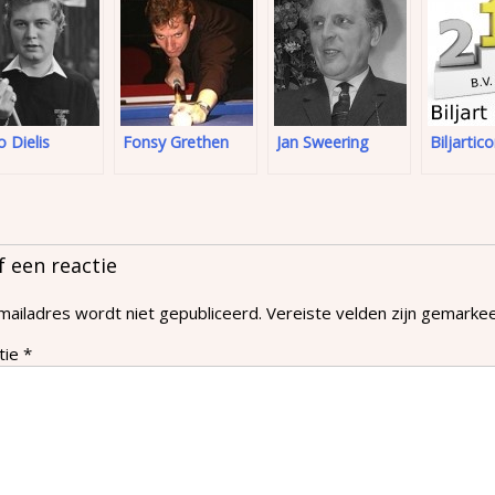
 Dielis
Fonsy Grethen
Jan Sweering
Biljartic
f een reactie
mailadres wordt niet gepubliceerd.
Vereiste velden zijn gemark
tie
*