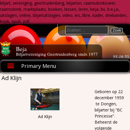
biljart, vereniging, geertruidenberg, biljarten, raamsdonksveer,
raamsdonk, marktplaats, boeken, lessen, leren, beja, bv, b.e.j.a.,
uitslagen, online, biljartuitslagen, video, les, libre, kader, driebanden,
boek, epub, pdf,
Skip
Search
to
for:
content
Beja
Biljartvereniging Geertruidenberg sinds 1977
Primary Menu
Ad Klijn
Geboren op 22
december 1959
te Dongen,
biljarter bij “BC
Princesse”.
Ad Klijn
Beheerst de
volgende