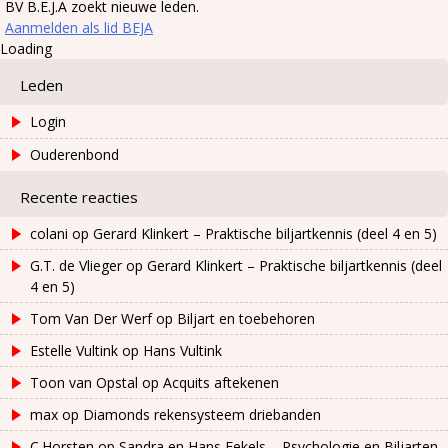
BV B.E.J.A zoekt nieuwe leden.
Aanmelden als lid BEJA
Loading
Leden
Login
Ouderenbond
Recente reacties
colani
op
Gerard Klinkert – Praktische biljartkennis (deel 4 en 5)
G.T. de Vlieger
op
Gerard Klinkert – Praktische biljartkennis (deel
4 en 5)
Tom Van Der Werf
op
Biljart en toebehoren
Estelle Vultink
op
Hans Vultink
Toon van Opstal
op
Acquits aftekenen
max
op
Diamonds rekensysteem driebanden
C.Horsten
op
Sandra en Hans Eekels – Psychologie en Biljarten