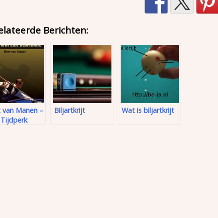
elateerde Berichten:
t van Manen –
Biljartkrijt
Wat is biljartkrijt
Tijdperk
mdahl (2015)