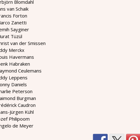
rbjörn Blomdahl
ans van Schaik
rancis Forton
arco Zanetti
emih Sayginer
urat Tüzül
hrist van der Smissen
Eddy Merckx
Louis Havermans
Henk Habraken
Raymond Ceulemans
Eddy Leppens
onny Daniels
harlie Peterson
Raimond Burgman
rédérick Caudron
ans-Jürgen Kühl
ozef Philipoom
Angelo de Meyer