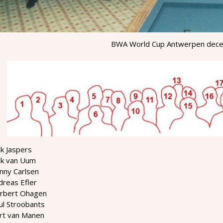
BWA World Cup Antwerpen dec
ck Jaspers
ck van Uum
nny Carlsen
dreas Efler
orbert Ohagen
ul Stroobants
ert van Manen