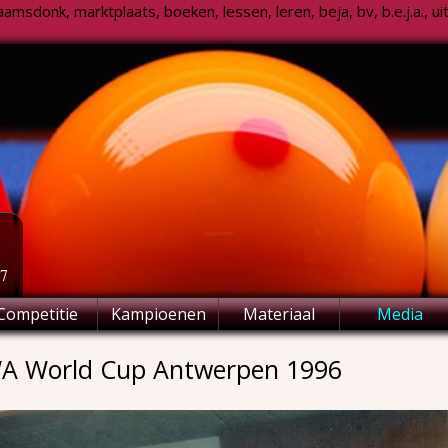
msdonk, marktplaats, boeken, lessen, leren, beja, bv, b.e.j.a., uitsl
77
Competitie
Kampioenen
Materiaal
Media
A World Cup Antwerpen 1996