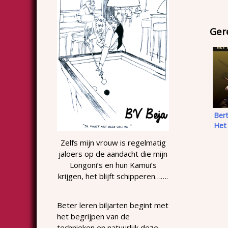
Ger
Ber
Het 
Blo
Zelfs mijn vrouw is regelmatig
jaloers op de aandacht die mijn
Longoni’s en hun Kamui’s
krijgen, het blijft schipperen…….
Beter leren biljarten begint met
het begrijpen van de
technieken en natuurlijk deze