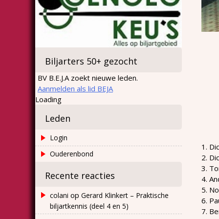
Biljarters 50+ gezocht
BV B.E.J.A zoekt nieuwe leden.
Aanmelden als lid BEJA
Loading
Leden
Login
1. Di
Ouderenbond
2. Di
3. To
Recente reacties
4. An
5. N
op
colani
Gerard Klinkert – Praktische
6. Pa
biljartkennis (deel 4 en 5)
7. B