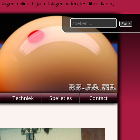
agen, online, biljartuitslagen, video, les, libre, kader,
Search
for:
Techniek
Spelletjes
Contact