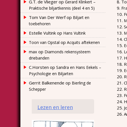
G.T. de Vlieger
op
8. To
Gerard Klinkert –
9. Fr
Praktische biljartkennis (deel 4 en 5)
10. F
Tom Van Der Werf
op
Biljart en
11. M
toebehoren
12. S
Estelle Vultink
op
13. M
Hans Vultink
14. C
op
Toon van Opstal
Acquits aftekenen
15. 
max
op
16. 
Diamonds rekensysteem
17. 
driebanden
18. 
C.Horsten
op
Sandra en Hans Eekels –
19. 
Psychologie en Biljarten
20. R
Gerrit Balkenende
op
21. C
Bierling de
22. 
Schepper
23. F
24. H
Lezen en leren
25. J
26. 