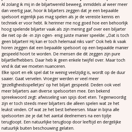
Al zolang ik mij in de biljartwereld beweeg, inmiddels al weer meer
dan veertig jaar, hoor ik biljarters zeggen dat je een bepaalde
spelsoort eigenlijk pas mag spelen als je de vereiste kennis en
techniek er voor hebt. Ik herinner me nog goed hoe een behoorlijk
hoog spelende biljarter vaak als zijn mening gaf over een biljarter
die niet op de -in zijn ogen- enig juiste manier speelde: „Dat is toch
geen biljarten! Hij kan er toch helemaal niks van!” Ook heb ik vaak
horen zeggen dat een bepaalde spelsoort op een bepaalde manier
gespeeld hoort te worden. De mensen die dit zeggen zijn pure
biljartliefhebbers. Daar heb ik geen enkele twijfel over. Maar toch
vind ik dat we moeten nuanceren.
Elke sport en elk spel dat te weinig veelzijdig is, wordt op de duur
saaier. Gaat vervelen. Vroeger werden er veel meer
‘gezelligheidsspelletjes’ op het biljart gespeeld. Deden ook veel
meer biljarters aan diverse spelsoorten mee. Een bekend
spreekwoord zegt: afwisseling van spijs doet eten. Tegenwoordig
zijn er toch steeds meer biljarters die alleen spelen wat ze het
leukst vinden. Of wat ze het best beheersen. Maar in bijna alle
spelsoorten zie je dat het aantal deelnemers na een tijdje
terugloopt. Een natuurlijke terugloop door leeftijd en dergelijke
natuurlijk buiten beschouwing gelaten.