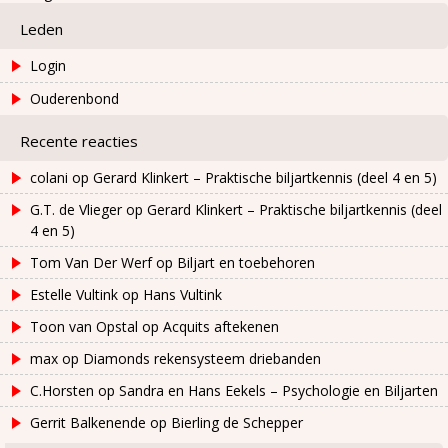
Leden
Login
Ouderenbond
Recente reacties
colani
op
Gerard Klinkert – Praktische biljartkennis (deel 4 en 5)
G.T. de Vlieger
op
Gerard Klinkert – Praktische biljartkennis (deel
4 en 5)
Tom Van Der Werf
op
Biljart en toebehoren
Estelle Vultink
op
Hans Vultink
Toon van Opstal
op
Acquits aftekenen
max
op
Diamonds rekensysteem driebanden
C.Horsten
op
Sandra en Hans Eekels – Psychologie en Biljarten
Gerrit Balkenende
op
Bierling de Schepper