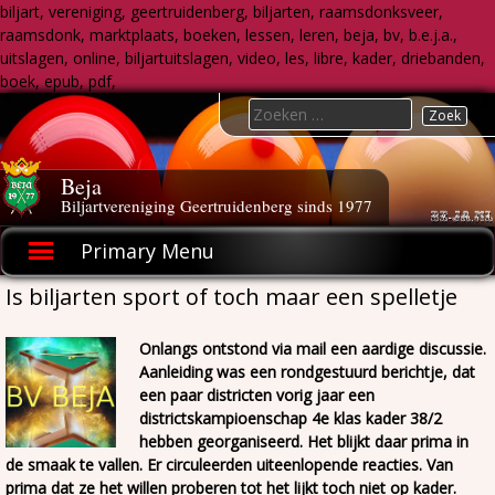
biljart, vereniging, geertruidenberg, biljarten, raamsdonksveer,
raamsdonk, marktplaats, boeken, lessen, leren, beja, bv, b.e.j.a.,
uitslagen, online, biljartuitslagen, video, les, libre, kader, driebanden,
boek, epub, pdf,
Skip
Search
to
for:
content
Beja
Biljartvereniging Geertruidenberg sinds 1977
Primary Menu
Is biljarten sport of toch maar een spelletje
Onlangs ontstond via mail een aardige discussie.
Aanleiding was een rondgestuurd berichtje, dat
een paar districten vorig jaar een
districtskampioenschap 4e klas kader 38/2
hebben georganiseerd. Het blijkt daar prima in
de smaak te vallen. Er circuleerden uiteenlopende reacties. Van
prima dat ze het willen proberen tot het lijkt toch niet op kader.