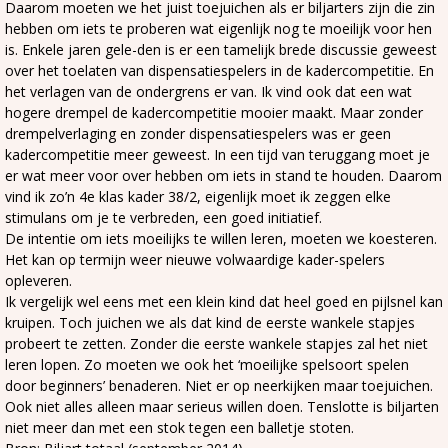
Daarom moeten we het juist toejuichen als er biljarters zijn die zin
hebben om iets te proberen wat eigenlijk nog te moeilijk voor hen
is. Enkele jaren gele-den is er een tamelijk brede discussie geweest
over het toelaten van dispensatiespelers in de kadercompetitie. En
het verlagen van de ondergrens er van. Ik vind ook dat een wat
hogere drempel de kadercompetitie mooier maakt. Maar zonder
drempelverlaging en zonder dispensatiespelers was er geen
kadercompetitie meer geweest. In een tijd van teruggang moet je
er wat meer voor over hebben om iets in stand te houden. Daarom
vind ik zo’n 4e klas kader 38/2, eigenlijk moet ik zeggen elke
stimulans om je te verbreden, een goed initiatief.
De intentie om iets moeilijks te willen leren, moeten we koesteren.
Het kan op termijn weer nieuwe volwaardige kader-spelers
opleveren.
Ik vergelijk wel eens met een klein kind dat heel goed en pijlsnel kan
kruipen. Toch juichen we als dat kind de eerste wankele stapjes
probeert te zetten. Zonder die eerste wankele stapjes zal het niet
leren lopen. Zo moeten we ook het ‘moeilijke spelsoort spelen
door beginners’ benaderen. Niet er op neerkijken maar toejuichen.
Ook niet alles alleen maar serieus willen doen. Tenslotte is biljarten
niet meer dan met een stok tegen een balletje stoten.