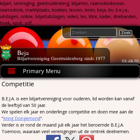
biljart, vereniging, geertruidenberg, biljarten, raamsdonksveer,
raamsdonk, marktplaats, boeken, lessen, leren, beja, bv, b.e.j.a.,
uitslagen, online, biljartuitslagen, video, les, libre, kader, driebanden,
boek, epub, pdf,
Skip
Search
to
for:
content
Beja
Biljartvereniging Geertruidenberg sinds 1977
Primary Menu
Competitie
B.E.J.A. is een biljartvereniging voor ouderen, lid worden kan vanaf
de leeftijd van 50 jaar.
We spelen elk jaar en onderlinge competitie en doen mee aan de
“
Kring Dongemond
“.
Verder is er rond de maand juli elk jaar het beroemde B.E.J.A.
Toernooi, waaraan veel verenigingen uit de omtrek deelnemen.