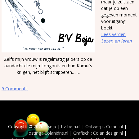
maar je zult zien
dat je op een
gegeven moment
vooruitgang
boekt.
Lees verder:
Lezen en leren
Zelfs mijn vrouw is regelmatig jaloers op de
aandacht die mijn Longoni’s en hun Kamui’s
krijgen, het blijft schipperen…….
9 Comments
Copyright © 2026 :
Beja
|
bv-beja.nl
|
Ontwerp : Colani.nl
|
Hosting : Colanidns.nl
|
Grafisch : Colanidesign.nl
|