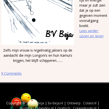
tijd en energie
maar je zult zien
dat je op een
gegeven moment
vooruitgang
boekt.
Lees verder:
Lezen en leren
Zelfs mijn vrouw is regelmatig jaloers op de
aandacht die mijn Longoni’s en hun Kamui’s
krijgen, het blijft schipperen…….
9 Comments
Copyright © 2026 :
Beja
|
bv-beja.nl
|
Ontwerp : Colani.nl
|
Hosting : Colanidns.nl
|
Grafisch : Colanidesign.nl
|