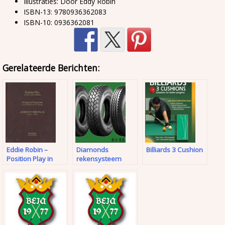
Illustraties: Door Eddy Robin
ISBN-13: 9780936362083
ISBN-10: 0936362081
Gerelateerde Berichten:
Eddie Robin –
Diamonds
Billiards 3 Cushion
Position Play in
rekensysteem
three cushions
driebanden
Billiards