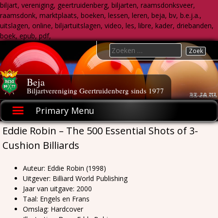
biljart, vereniging, geertruidenberg, biljarten, raamsdonksveer,
raamsdonk, marktplaats, boeken, lessen, leren, beja, bv, b.e.j.a.,
uitslagen, online, biljartuitslagen, video, les, libre, kader, driebanden,
boek, epub, pdf,
Skip
Search
to
for:
content
Beja
Biljartvereniging Geertruidenberg sinds 1977
Primary Menu
Eddie Robin – The 500 Essential Shots of 3-
Cushion Billiards
Auteur: Eddie Robin (1998)
Uitgever: Billiard World Publishing
Jaar van uitgave: 2000
Taal: Engels en Frans
Omslag: Hardcover