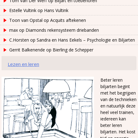
Tom Van Der Werf
op
Biljart en toebehoren
Estelle Vultink
op
Hans Vultink
Toon van Opstal
op
Acquits aftekenen
max
op
Diamonds rekensysteem driebanden
C.Horsten
op
Sandra en Hans Eekels – Psychologie en Biljarten
Gerrit Balkenende
op
Bierling de Schepper
Lezen en leren
Beter leren
biljarten begint
met het begrijpen
van de technieken
en natuurlijk deze
heel veel trainen,
iedereen kan
beter leren
biljarten. Het kost