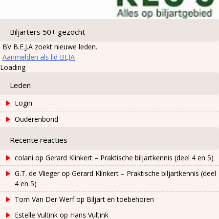
Biljarters 50+ gezocht
BV B.E.J.A zoekt nieuwe leden.
Aanmelden als lid BEJA
Loading
Leden
Login
Ouderenbond
Recente reacties
colani
op
Gerard Klinkert – Praktische biljartkennis (deel 4 en 5)
G.T. de Vlieger
op
Gerard Klinkert – Praktische biljartkennis (deel
4 en 5)
Tom Van Der Werf
op
Biljart en toebehoren
Estelle Vultink
op
Hans Vultink