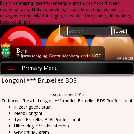
biljart, vereniging, geertruidenberg, biljarten, raamsdonksveer,
raamsdonk, marktplaats, boeken, lessen, leren, beja, bv, b.e.j.a.,
uitslagen, online, biljartuitslagen, video, les, libre, kader, driebanden,
boek, epub, pdf,
Skip
Search
to
for:
content
Beja
Biljartvereniging Geertruidenberg sinds 1977
Primary Menu
Longoni *** Bruxelles BDS
9 september 2015
Te Koop – T.e.a.b. Longoni *** model Bruxelles BDS Proffessional
In zeer goede staat
Merk: Longoni
Type: Bruxelles BDS Proffessional
Uitvoering: *** (drie sterren)
Gewicht:490 gram