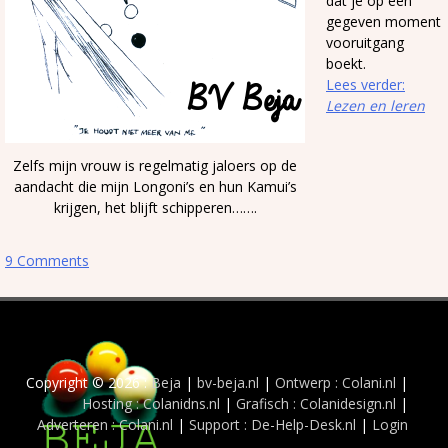
dat je op een
gegeven moment
vooruitgang
boekt.
Lees verder:
Lezen en leren
Zelfs mijn vrouw is regelmatig jaloers op de
aandacht die mijn Longoni’s en hun Kamui’s
krijgen, het blijft schipperen…….
9 Comments
Copyright © 2026 :
Beja
|
bv-beja.nl
|
Ontwerp : Colani.nl
|
Hosting : Colanidns.nl
|
Grafisch : Colanidesign.nl
|
Adverteren : Colani.nl
|
Support : De-Help-Desk.nl
|
Login