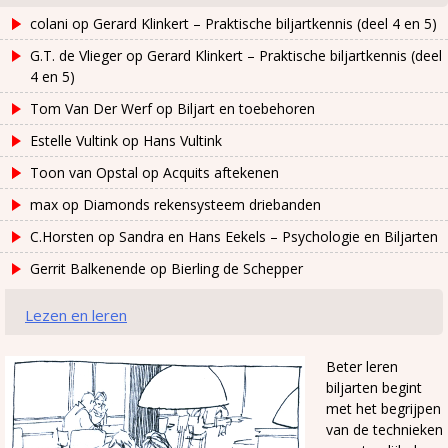
colani
op
Gerard Klinkert – Praktische biljartkennis (deel 4 en 5)
G.T. de Vlieger
op
Gerard Klinkert – Praktische biljartkennis (deel
4 en 5)
Tom Van Der Werf
op
Biljart en toebehoren
Estelle Vultink
op
Hans Vultink
Toon van Opstal
op
Acquits aftekenen
max
op
Diamonds rekensysteem driebanden
C.Horsten
op
Sandra en Hans Eekels – Psychologie en Biljarten
Gerrit Balkenende
op
Bierling de Schepper
Lezen en leren
Beter leren
biljarten begint
met het begrijpen
van de technieken