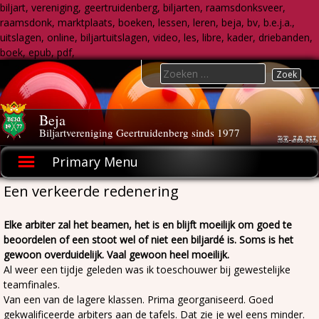
biljart, vereniging, geertruidenberg, biljarten, raamsdonksveer,
raamsdonk, marktplaats, boeken, lessen, leren, beja, bv, b.e.j.a.,
uitslagen, online, biljartuitslagen, video, les, libre, kader, driebanden,
boek, epub, pdf,
Skip
Search
to
for:
content
Beja
Biljartvereniging Geertruidenberg sinds 1977
Primary Menu
Een verkeerde redenering
Elke arbiter zal het beamen, het is en blijft moeilijk om goed te
beoordelen of een stoot wel of niet een biljardé is. Soms is het
gewoon overduidelijk. Vaal gewoon heel moeilijk.
Al weer een tijdje geleden was ik toeschouwer bij gewestelijke
teamfinales.
Van een van de lagere klassen. Prima georganiseerd. Goed
gekwalificeerde arbiters aan de tafels. Dat zie je wel eens minder.