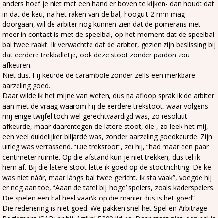
anders hoef je niet met een hand er boven te kijken- dan houdt dat
in dat de keu, na het raken van de bal, hooguit 2 mm mag
doorgaan, wil de arbiter nog kunnen zien dat de pomerans niet
meer in contact is met de speelbal, op het moment dat de speelbal
bal twee raakt. Ik verwachtte dat de arbiter, gezien zijn beslissing bij
dat eerdere trekballetje, ook deze stoot zonder pardon zou
afkeuren.
Niet dus. Hij keurde de carambole zonder zelfs een merkbare
aarzeling goed.
Daar wilde ik het mijne van weten, dus na afloop sprak ik de arbiter
aan met de vraag waarom hij de eerdere trekstoot, waar volgens
mij enige twijfel toch wel gerechtvaardigd was, zo resoluut
afkeurde, maar daarentegen de latere stoot, die , zo leek het mij,
een veel duidelijker biljardé was, zonder aarzeling goedkeurde. Zijn
uitleg was verrassend. “Die trekstoot”, zei hij, “had maar een paar
centimeter ruimte. Op die afstand kun je niet trekken, dus tel ik
hem af. Bij die latere stoot lette ik goed op de stootrichting. De ke
was niet náár, maar lángs bal twee gericht. Ik sta vaak”, voegde hij
er nog aan toe, “Aaan de tafel bij ‘hoge’ spelers, zoals kaderspelers.
Die spelen een bal heel vaar\k op die manier dus is het goed”.
Die redenering is niet goed. We pakken snel het Spel en Arbitrage