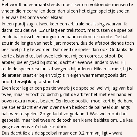
Het wordt nu eenmaal steeds moeilijker om voldoende mensen te
vinden die meer willen doen dan alleen het eigen spelletje spelen.
Hier was het prima voor elkaar.
In een partij zag ik twee keer een arbitrale beslissing waarvan ik
dacht: zou dat wel…..? Er lag een trekstoot, met tussen de speelbal
en de bal misschien hooguit een paar centimeter ruimte. De bal
zou in de lengte van het biljart moeten, dus de afstoot diende toch
best wel pittig te worden. Dat deed de speler dan ook. Ondanks de
korte afstand tot bal twee leek het mij een correcte stoot. De
arbiter, die er goed bij stond, dacht er evenwel anders over. Hij
telde de speler resoluut af wegens biljarderen. Niks mis mee, hij is
de arbiter, staat er bij en volgt zijn eigen waarneming zoals dat
hoort, terwijl ik op afstand zit.
Even later lag er een positie waarbij de speelbal wel vrij lag van bal
twee, maar er toch zo dichtbij, dat de arbiter het met een hand er
boven extra moest bezien. Een leuke positie, mooi kort bij de band.
De speler dacht er even over na en besloot de bal heel dun langs
bal twee te spelen. Zo gedacht zo gedaan. ’t Was wel mooi dun
gespeeld, maar bal twee rolde toch een kleine baldikte om. De keu
ging eveneens zo’n baldikte dóór.
Dus dacht ik: als de speelbal maar een 0.2 mm vrij ligt – want