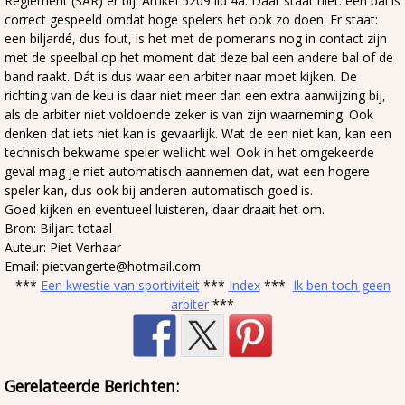
Reglement (SAR) er bij. Artikel 5209 lid 4a. Daar staat niet: een bal is
correct gespeeld omdat hoge spelers het ook zo doen. Er staat:
een biljardé, dus fout, is het met de pomerans nog in contact zijn
met de speelbal op het moment dat deze bal een andere bal of de
band raakt. Dát is dus waar een arbiter naar moet kijken. De
richting van de keu is daar niet meer dan een extra aanwijzing bij,
als de arbiter niet voldoende zeker is van zijn waarneming. Ook
denken dat iets niet kan is gevaarlijk. Wat de een niet kan, kan een
technisch bekwame speler wellicht wel. Ook in het omgekeerde
geval mag je niet automatisch aannemen dat, wat een hogere
speler kan, dus ook bij anderen automatisch goed is.
Goed kijken en eventueel luisteren, daar draait het om.
Bron: Biljart totaal
Auteur: Piet Verhaar
Email: pietvangerte@hotmail.com
***
Een kwestie van sportiviteit
***
Index
***
Ik ben toch geen
arbiter
***
Gerelateerde Berichten: