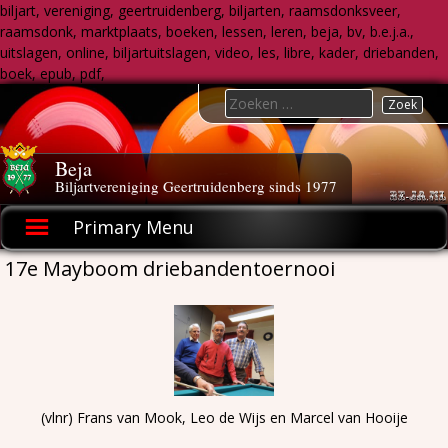
biljart, vereniging, geertruidenberg, biljarten, raamsdonksveer,
raamsdonk, marktplaats, boeken, lessen, leren, beja, bv, b.e.j.a.,
uitslagen, online, biljartuitslagen, video, les, libre, kader, driebanden,
boek, epub, pdf,
Skip
Search
to
for:
content
Beja
Biljartvereniging Geertruidenberg sinds 1977
Primary Menu
17e Mayboom driebandentoernooi
(vlnr) Frans van Mook, Leo de Wijs en Marcel van Hooije