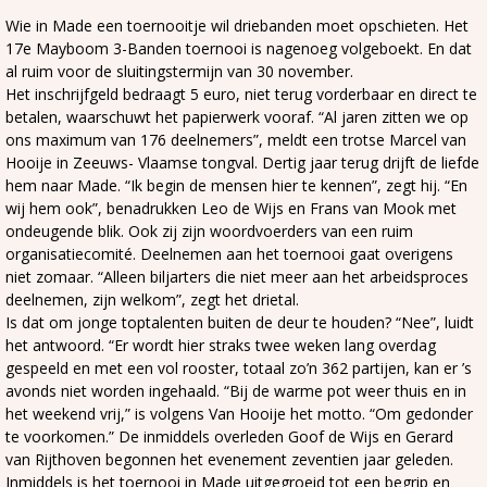
Wie in Made een toernooitje wil driebanden moet opschieten. Het
17e Mayboom 3-Banden toernooi is nagenoeg volgeboekt. En dat
al ruim voor de sluitingstermijn van 30 november.
Het inschrijfgeld bedraagt 5 euro, niet terug vorderbaar en direct te
betalen, waarschuwt het papierwerk vooraf. “Al jaren zitten we op
ons maximum van 176 deelnemers”, meldt een trotse Marcel van
Hooije in Zeeuws- Vlaamse tongval. Dertig jaar terug drijft de liefde
hem naar Made. “Ik begin de mensen hier te kennen”, zegt hij. “En
wij hem ook”, benadrukken Leo de Wijs en Frans van Mook met
ondeugende blik. Ook zij zijn woordvoerders van een ruim
organisatiecomité. Deelnemen aan het toernooi gaat overigens
niet zomaar. “Alleen biljarters die niet meer aan het arbeidsproces
deelnemen, zijn welkom”, zegt het drietal.
Is dat om jonge toptalenten buiten de deur te houden? “Nee”, luidt
het antwoord. “Er wordt hier straks twee weken lang overdag
gespeeld en met een vol rooster, totaal zo’n 362 partijen, kan er ’s
avonds niet worden ingehaald. “Bij de warme pot weer thuis en in
het weekend vrij,” is volgens Van Hooije het motto. “Om gedonder
te voorkomen.” De inmiddels overleden Goof de Wijs en Gerard
van Rijthoven begonnen het evenement zeventien jaar geleden.
Inmiddels is het toernooi in Made uitgegroeid tot een begrip en