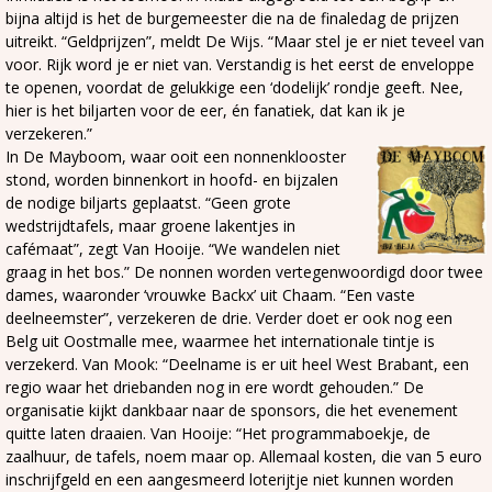
bijna altijd is het de burgemeester die na de finaledag de prijzen
uitreikt. “Geldprijzen”, meldt De Wijs. “Maar stel je er niet teveel van
voor. Rijk word je er niet van. Verstandig is het eerst de enveloppe
te openen, voordat de gelukkige een ‘dodelijk’ rondje geeft. Nee,
hier is het biljarten voor de eer, én fanatiek, dat kan ik je
verzekeren.”
In De Mayboom, waar ooit een nonnenklooster
stond, worden binnenkort in hoofd- en bijzalen
de nodige biljarts geplaatst. “Geen grote
wedstrijdtafels, maar groene lakentjes in
cafémaat”, zegt Van Hooije. “We wandelen niet
graag in het bos.” De nonnen worden vertegenwoordigd door twee
dames, waaronder ‘vrouwke Backx’ uit Chaam. “Een vaste
deelneemster”, verzekeren de drie. Verder doet er ook nog een
Belg uit Oostmalle mee, waarmee het internationale tintje is
verzekerd. Van Mook: “Deelname is er uit heel West Brabant, een
regio waar het driebanden nog in ere wordt gehouden.” De
organisatie kijkt dankbaar naar de sponsors, die het evenement
quitte laten draaien. Van Hooije: “Het programmaboekje, de
zaalhuur, de tafels, noem maar op. Allemaal kosten, die van 5 euro
inschrijfgeld en een aangesmeerd loterijtje niet kunnen worden