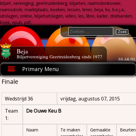
biljart, vereniging, geertruidenberg, biljarten, raamsdonksveer,
raamsdonk, marktplaats, boeken, lessen, leren, beja, bv, b.e.j.a.,
uitslagen, online, biljartuitslagen, video, les, libre, kader, driebanden,
boek, epub, pdf,
Skip
Search
to
for:
content
Beja
Biljartvereniging Geertruidenberg sinds 1977
Primary Menu
Finale
Wedstrijd 36
vrijdag, augustus 07, 2015
Team
De Ouwe Keu B
1:
Naam
Te maken
Gemaakte
Beurten