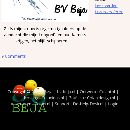
Lees verder:
Lezen en leren
Zelfs mijn vrouw is regelmatig jaloers op de
aandacht die mijn Longoni’s en hun Kamui’s
krijgen, het blijft schipperen…….
9 Comments
Copyright © 2026 :
Beja
|
bv-beja.nl
|
Ontwerp : Colani.nl
|
Hosting : Colanidns.nl
|
Grafisch : Colanidesign.nl
|
Adverteren : Colani.nl
|
Support : De-Help-Desk.nl
|
Login