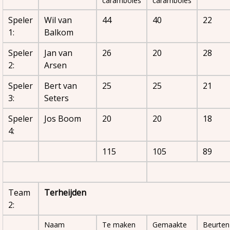
caramboles
caramboles
Speler
Wil van
44
40
22
1:
Balkom
Speler
Jan van
26
20
28
2:
Arsen
Speler
Bert van
25
25
21
3:
Seters
Speler
Jos Boom
20
20
18
4:
115
105
89
Team
Terheijden
2:
Naam
Te maken
Gemaakte
Beurten