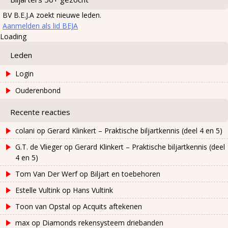
BV B.E.J.A zoekt nieuwe leden.
Aanmelden als lid BEJA
Loading
Leden
Login
Ouderenbond
Recente reacties
colani
op
Gerard Klinkert – Praktische biljartkennis (deel 4 en 5)
G.T. de Vlieger
op
Gerard Klinkert – Praktische biljartkennis (deel
4 en 5)
Tom Van Der Werf
op
Biljart en toebehoren
Estelle Vultink
op
Hans Vultink
Toon van Opstal
op
Acquits aftekenen
max
op
Diamonds rekensysteem driebanden