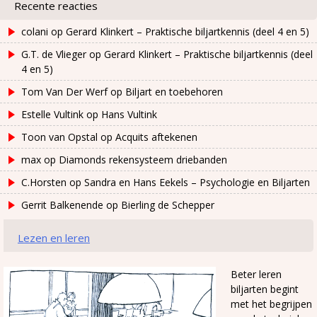
Recente reacties
colani
op
Gerard Klinkert – Praktische biljartkennis (deel 4 en 5)
G.T. de Vlieger
op
Gerard Klinkert – Praktische biljartkennis (deel
4 en 5)
Tom Van Der Werf
op
Biljart en toebehoren
Estelle Vultink
op
Hans Vultink
Toon van Opstal
op
Acquits aftekenen
max
op
Diamonds rekensysteem driebanden
C.Horsten
op
Sandra en Hans Eekels – Psychologie en Biljarten
Gerrit Balkenende
op
Bierling de Schepper
Lezen en leren
Beter leren
biljarten begint
met het begrijpen