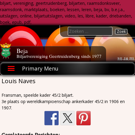
biljart, vereniging, geertruidenberg, biljarten, raamsdonksveer,
raamsdonk, marktplaats, boeken, lessen, leren, beja, bv, b.e.j.a.,
uitslagen, online, biljartuitslagen, video, les, libre, kader, driebanden,
boek, epub, pdf,
Skip
Search
to
for:
content
Beja
Biljartvereniging Geertruidenberg sinds 1977
Primary Menu
Louis Naves
Fransman, speelde kader 45/2 biljart.
3e plaats op wereldkampioenschap ankerkader 45/2 in 1906 en
1907.