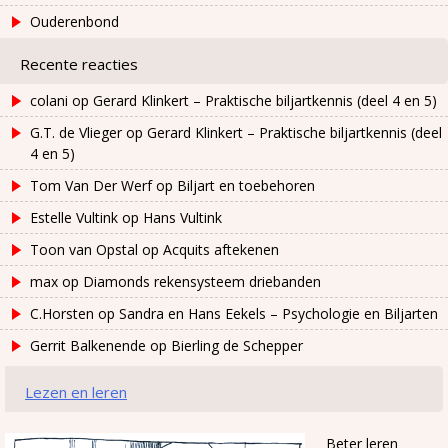
Ouderenbond
Recente reacties
colani
op
Gerard Klinkert – Praktische biljartkennis (deel 4 en 5)
G.T. de Vlieger
op
Gerard Klinkert – Praktische biljartkennis (deel
4 en 5)
Tom Van Der Werf
op
Biljart en toebehoren
Estelle Vultink
op
Hans Vultink
Toon van Opstal
op
Acquits aftekenen
max
op
Diamonds rekensysteem driebanden
C.Horsten
op
Sandra en Hans Eekels – Psychologie en Biljarten
Gerrit Balkenende
op
Bierling de Schepper
Lezen en leren
Beter leren