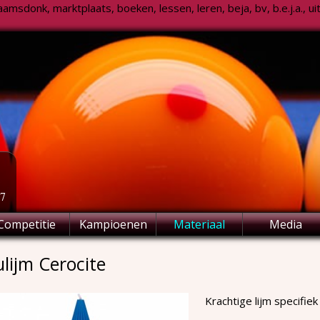
msdonk, marktplaats, boeken, lessen, leren, beja, bv, b.e.j.a., uitsl
77
Competitie
Kampioenen
Materiaal
Media
lijm Cerocite
Krachtige lijm specifie