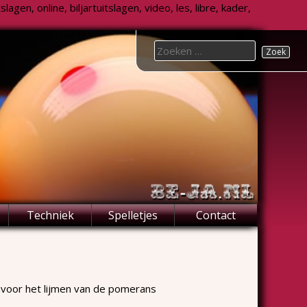
agen, online, biljartuitslagen, video, les, libre, kader,
Search
for:
Techniek
Spelletjes
Contact
k voor het lijmen van de pomerans