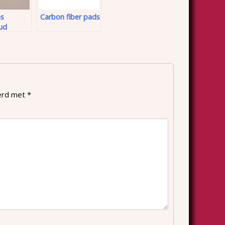
s
Carbon fiber pads
ud
eerd met
*