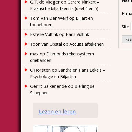
G.T. de Vlieger
op
Gerard Klinkert –
Praktische biljartkennis (deel 4 en 5)
E-ma
Tom Van Der Werf
op
Biljart en
toebehoren
Site
Estelle Vultink
op
Hans Vultink
op
Toon van Opstal
Acquits aftekenen
max
op
Diamonds rekensysteem
driebanden
C.Horsten
op
Sandra en Hans Eekels –
Psychologie en Biljarten
Gerrit Balkenende
op
Bierling de
Schepper
Lezen en leren