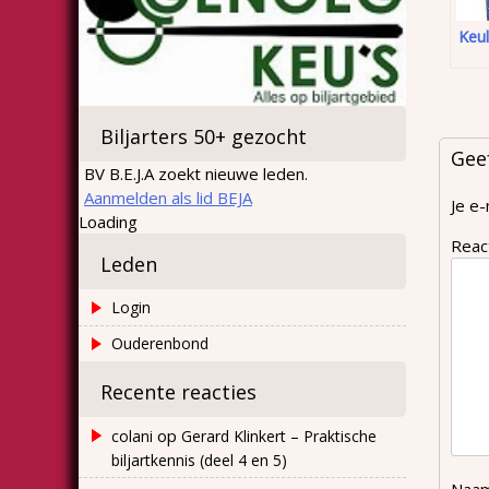
Keul
Biljarters 50+ gezocht
Gee
BV B.E.J.A zoekt nieuwe leden.
Aanmelden als lid BEJA
Je e-
Loading
Reac
Leden
Login
Ouderenbond
Recente reacties
op
colani
Gerard Klinkert – Praktische
biljartkennis (deel 4 en 5)
Naa