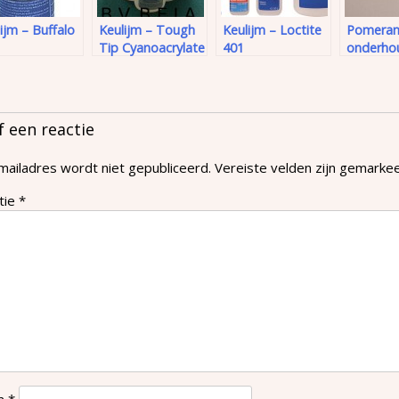
ijm – Buffalo
Keulijm – Tough
Keulijm – Loctite
Pomeran
Tip Cyanoacrylate
401
onderho
f een reactie
mailadres wordt niet gepubliceerd.
Vereiste velden zijn gemark
tie
*
m
*