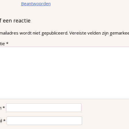
Beantwoorden
f een reactie
mailadres wordt niet gepubliceerd.
Vereiste velden zijn gemark
tie
*
m
*
il
*