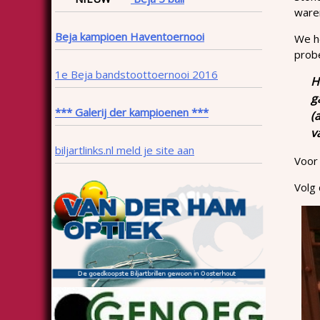
waren
Beja kampioen Haventoernooi
We he
probe
1e Beja bandstoottoernooi 2016
H
g
*** Galerij der kampioenen ***
(
v
biljartlinks.nl meld je site aan
Voor 
Volg