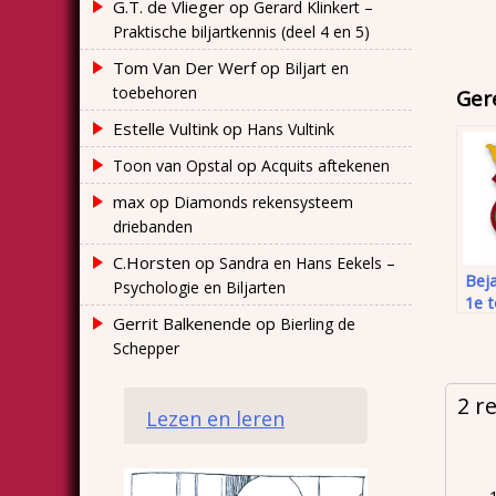
G.T. de Vlieger
op
Gerard Klinkert –
Praktische biljartkennis (deel 4 en 5)
Tom Van Der Werf
op
Biljart en
toebehoren
Ger
Estelle Vultink
op
Hans Vultink
op
Toon van Opstal
Acquits aftekenen
max
op
Diamonds rekensysteem
driebanden
C.Horsten
op
Sandra en Hans Eekels –
Bej
Psychologie en Biljarten
1e 
Gerrit Balkenende
op
Bierling de
Schepper
2 r
Lezen en leren