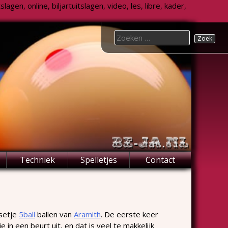
agen, online, biljartuitslagen, video, les, libre, kader,
Search
for:
Techniek
Spelletjes
Contact
 setje
5ball
ballen van
Aramith
. De eerste keer
 in een beurt uit, en dat is veel te makkelijk