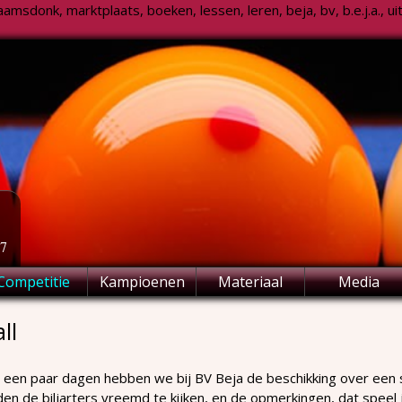
msdonk, marktplaats, boeken, lessen, leren, beja, bv, b.e.j.a., uitsl
77
Competitie
Kampioenen
Materiaal
Media
ll
s een paar dagen hebben we bij BV Beja de beschikking over een
en de biljarters vreemd te kijken, en de opmerkingen, dat speel je