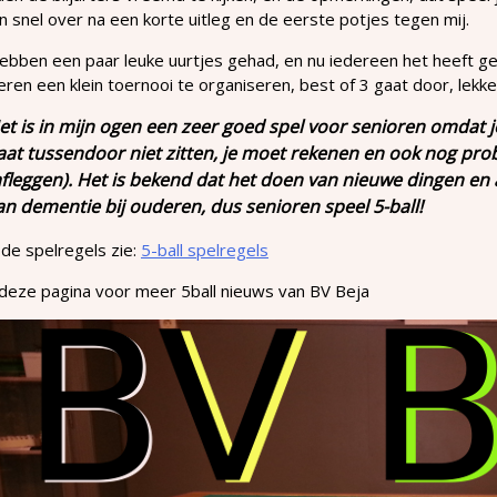
 snel over na een korte uitleg en de eerste potjes tegen mij.
bben een paar leuke uurtjes gehad, en nu iedereen het heeft gezi
ren een klein toernooi te organiseren, best of 3 gaat door, lekker
et is in mijn ogen een zeer goed spel voor senioren omdat je
aat tussendoor niet zitten, je moet rekenen en ook nog pro
afleggen). Het is bekend dat het doen van nieuwe dingen en
an dementie bij ouderen, dus senioren speel 5-ball!
de spelregels zie:
5-ball spelregels
 deze pagina voor meer 5ball nieuws van BV Beja