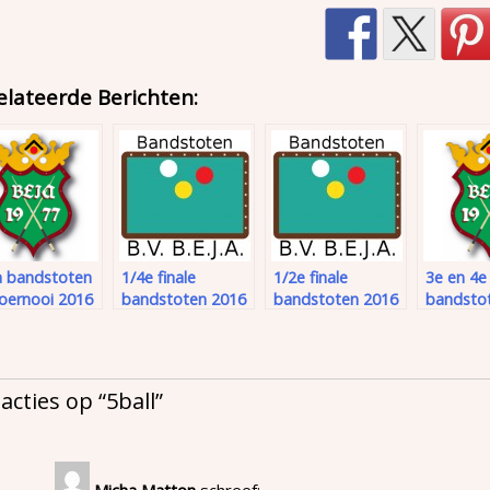
elateerde Berichten:
a bandstoten
1/4e finale
1/2e finale
3e en 4e
toernooi 2016
bandstoten 2016
bandstoten 2016
bandsto
eacties op “
5ball
”
Micha Matton
schreef: