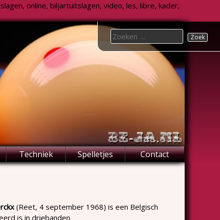
agen, online, biljartuitslagen, video, les, libre, kader,
Search
for:
Techniek
Spelletjes
Contact
rckx
(Reet, 4 september 1968) is een Belgisch
seerd is in driebanden.