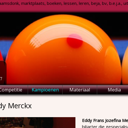
msdonk, marktplaats, boeken, lessen, leren, beja, bv, b.e.j.a., uitsl
77
Competitie
Kampioenen
Materiaal
Media
dy Merckx
Eddy Frans Jozefina Me
biljarter die gespeciali