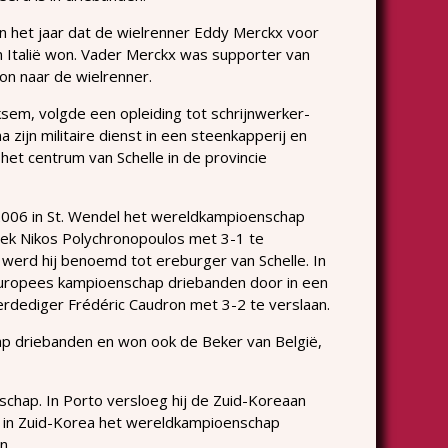
 het jaar dat de wielrenner Eddy Merckx voor
 Italië won. Vader Merckx was supporter van
n naar de wielrenner.
ksem,
volgde een opleiding tot schrijnwerker-
zijn militaire dienst in een steenkapperij en
 het centrum van Schelle in de provincie
2006 in St. Wendel het wereldkampioenschap
ek Nikos Polychronopoulos met 3-1 te
r werd hij benoemd tot ereburger van Schelle. In
Europees kampioenschap driebanden door in een
erdediger Frédéric Caudron met 3-2 te verslaan.
hap driebanden en won ook de Beker van België,
hap. In Porto versloeg hij de Zuid-Koreaan
 in Zuid-Korea het wereldkampioenschap
n.