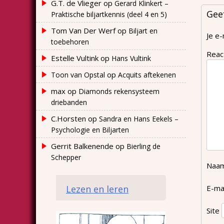
G.T. de Vlieger
op
Gerard Klinkert –
Gee
Praktische biljartkennis (deel 4 en 5)
Tom Van Der Werf
op
Biljart en
Je e-
toebehoren
Reac
Estelle Vultink
op
Hans Vultink
op
Toon van Opstal
Acquits aftekenen
max
op
Diamonds rekensysteem
driebanden
C.Horsten
op
Sandra en Hans Eekels –
Psychologie en Biljarten
Gerrit Balkenende
op
Bierling de
Schepper
Naa
Lezen en leren
E-ma
Site