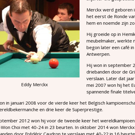
Merckx werd geboren in
het eerst de Ronde van
hem en noemde zijn zoo
Hij groeide op in Hemi
meubelmaker, werkte na 
begon later een café in
Antwerpen.
Hij won in september 
driebanden door de Gri
verslaan. Later dat jaa
Eddy Merckx
mei 2007 won hij het 
spannende finale titelv
on in januari 2008 voor de vierde keer het Belgisch kampioensc
ereldbekermanche en drie keer de Superprestige.
eptember 2012 won hij voor de tweede keer het wereldkampioensc
-Won Choi met 40-24 in 23 beurten. In oktober 2014 won Merckx
anden door Frédéric Caudron te verslaan met 40-22 in 16 beurte