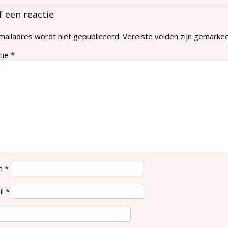
f een reactie
mailadres wordt niet gepubliceerd.
Vereiste velden zijn gemark
tie
*
m
*
il
*