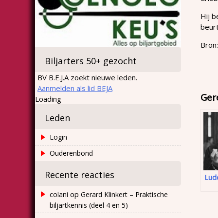
Hij b
beurt
Bron:
Biljarters 50+ gezocht
BV B.E.J.A zoekt nieuwe leden.
Aanmelden als lid BEJA
Ger
Loading
Leden
Login
Ouderenbond
Recente reacties
Ludo
op
colani
Gerard Klinkert – Praktische
biljartkennis (deel 4 en 5)