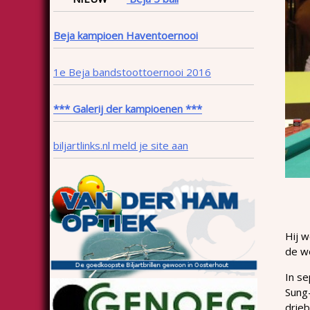
Beja kampioen Haventoernooi
1e Beja bandstoottoernooi 2016
*** Galerij der kampioenen ***
biljartlinks.nl meld je site aan
Hij w
de w
In s
Sung
drieb