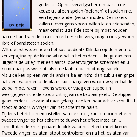
gedeelte. Op het vervolgscherm maakt u de
keuze uit alleen spelen (oefenen) of spelen met
een tegenstander (versus mode). De makers
zullen u overigens vooral willen laten driebanden,
maar omdat u zelf de score bij moet houden
aan de hand van de linker en rechter schuivers, mag u ook gewoon
libre of bandstoten spelen.
Wilt u eerst weten hoe u het spel bedient? Klik dan op de menu- of
keuzepagina op de kleine witte bal in het midden. U krijgt dan een
uitgebreide uitleg met een aantal opeenvolgende schermen en u
komt daar pas weer uit als u de laatste bal hebt nagespeeld.
Als u de keu op een van de andere ballen richt, dan zult u een grijze
bal zien, waarmee u de plaats kunt aangeven waar uw speelbal de
2e bal moet raken. Tevens wordt er vaag een stippellijn
weergegeven die de stootrichting van de keu aangeeft. De stippen
gaan verder uit elkaar al naar gelang u de keu naar achter schuift. U
stoot af door uw vinger van het scherm te halen.
Tijdens het richten en instellen van de stoot, kunt u door met een
tweede vinger op het scherm te duwen het effect instellen. U
schuift dan de kruislijn naar de plek waar het effect moet komen.
Tweede vinger loslaten, stoot controleren en na het loslaten van