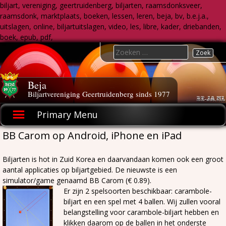
biljart, vereniging, geertruidenberg, biljarten, raamsdonksveer,
raamsdonk, marktplaats, boeken, lessen, leren, beja, bv, b.e.j.a.,
uitslagen, online, biljartuitslagen, video, les, libre, kader, driebanden,
boek, epub, pdf,
Skip
Search
to
for:
content
Beja
Biljartvereniging Geertruidenberg sinds 1977
Primary Menu
BB Carom op Android, iPhone en iPad
Biljarten is hot in Zuid Korea en daarvandaan komen ook een groot
aantal applicaties op biljartgebied. De nieuwste is een
simulator/game genaamd BB Carom (€ 0.89).
Er zijn 2 spelsoorten beschikbaar: carambole-
biljart en een spel met 4 ballen. Wij zullen vooral
belangstelling voor carambole-biljart hebben en
klikken daarom op de ballen in het onderste