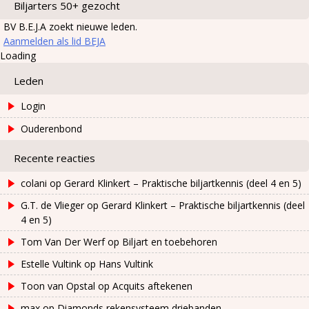
Biljarters 50+ gezocht
BV B.E.J.A zoekt nieuwe leden.
Aanmelden als lid BEJA
Loading
Leden
Login
Ouderenbond
Recente reacties
colani
op
Gerard Klinkert – Praktische biljartkennis (deel 4 en 5)
G.T. de Vlieger
op
Gerard Klinkert – Praktische biljartkennis (deel
4 en 5)
Tom Van Der Werf
op
Biljart en toebehoren
Estelle Vultink
op
Hans Vultink
Toon van Opstal
op
Acquits aftekenen
max
op
Diamonds rekensysteem driebanden