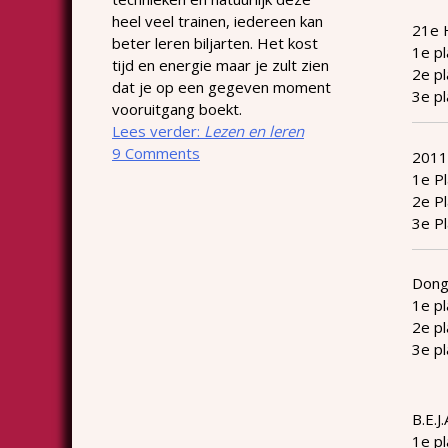
heel veel trainen, iedereen kan
21e 
beter leren biljarten. Het kost
1e pl
tijd en energie maar je zult zien
2e pl
dat je op een gegeven moment
3e pl
vooruitgang boekt.
Lees verder:
Lezen en leren
9 Comments
2011
1e P
2e P
3e P
Dong
1e pl
2e p
3e p
B.E.J
1e p