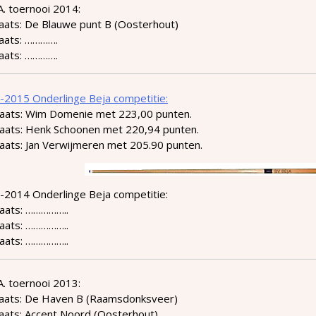
.A. toernooi 2014:
laats: De Blauwe punt B (Oosterhout)
laats: ………….
laats: ………….
-2015 Onderlinge Beja competitie:
laats: Wim Domenie met 223,00 punten.
laats: Henk Schoonen met 220,94 punten.
aats: Jan Verwijmeren met 205.90 punten.
-2014 Onderlinge Beja competitie:
laats: ……………..
laats: ……………..
laats: ……………..
.A. toernooi 2013:
laats: De Haven B (Raamsdonksveer)
laats: Accent Noord (Oosterhout)