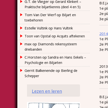
G.T. de Vlieger
op
Gerard Klinkert –
B.E.J
Praktische biljartkennis (deel 4 en 5)
1e p
2e p
Tom Van Der Werf
op
Biljart en
3e p
toebehoren
Estelle Vultink
op
Hans Vultink
2014
op
Toon van Opstal
Acquits aftekenen
1e P
max
op
Diamonds rekensysteem
2e P
driebanden
3e Pl
C.Horsten
op
Sandra en Hans Eekels –
Psychologie en Biljarten
2013
Gerrit Balkenende
op
Bierling de
1e P
Schepper
2e P
3e P
Lezen en leren
B.E.J
1e p
2e p