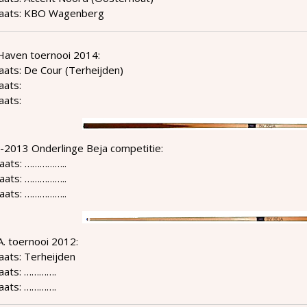
laats: KBO Wagenberg
Haven toernooi 2014:
aats: De Cour (Terheijden)
aats:
aats:
-2013 Onderlinge Beja competitie:
laats: ……………..
laats: ……………..
laats: ……………..
.A. toernooi 2012:
aats: Terheijden
laats: ………….
laats: ………….