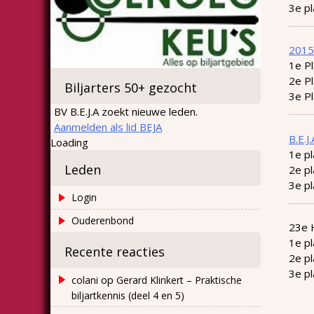
3e p
2015
1e P
2e Pl
Biljarters 50+ gezocht
3e P
BV B.E.J.A zoekt nieuwe leden.
Aanmelden als lid BEJA
B.E.J
Loading
1e p
Leden
2e pl
3e p
Login
Ouderenbond
23e 
1e p
Recente reacties
2e pl
3e pl
op
colani
Gerard Klinkert – Praktische
biljartkennis (deel 4 en 5)