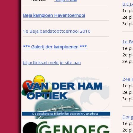
B.E.J
1e pl
Beja kampioen Haventoernooi
2e p
3e p
1e Beja bandstoottoernooi 2016
1e B
*** Galerij der kampioenen ***
1e pl
2e pl
3e pl
biljartlinks.nl meld je site aan
24e 
1e pl
2e pl
3e pl
Dong
1e p
2e p