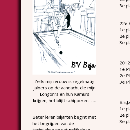
3e p
22e 
1e pl
2e pl
3e pl
2012
1e P
2e P
Zelfs mijn vrouw is regelmatig
3e P
jaloers op de aandacht die mijn
Longoni’s en hun Kamui’s
krijgen, het blijft schipperen…….
B.E.J
1e pl
2e p
Beter leren biljarten begint met
3e p
het begrijpen van de
technieken en natuurlijk deze