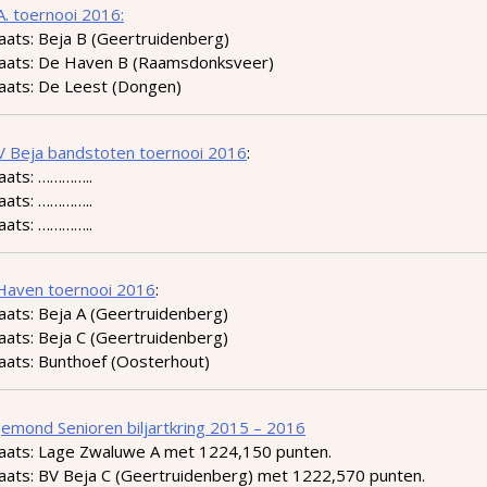
.A. toernooi 2016:
aats: Beja B (Geertruidenberg)
laats: De Haven B (Raamsdonksveer)
laats: De Leest (Dongen)
V Beja bandstoten toernooi 2016
:
aats: …………..
aats: …………..
aats: …………..
Haven toernooi 2016
:
aats: Beja A (Geertruidenberg)
aats: Beja C (Geertruidenberg)
aats: Bunthoef (Oosterhout)
emond Senioren biljartkring 2015 – 2016
laats: Lage Zwaluwe A met 1224,150 punten.
laats: BV Beja C (Geertruidenberg) met 1222,570 punten.