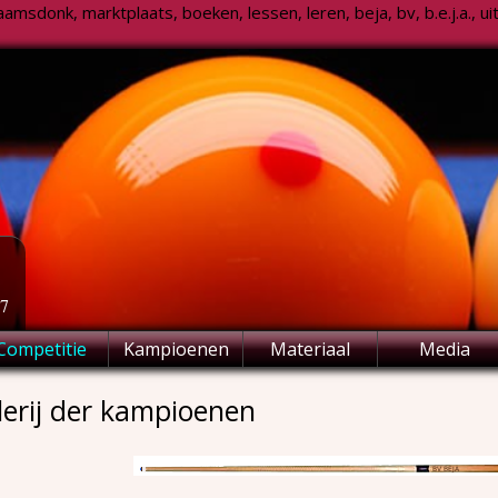
msdonk, marktplaats, boeken, lessen, leren, beja, bv, b.e.j.a., uitsl
77
Competitie
Kampioenen
Materiaal
Media
lerij der kampioenen