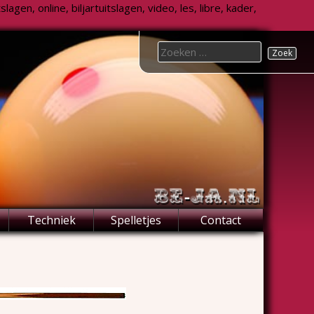
agen, online, biljartuitslagen, video, les, libre, kader,
Search
for:
Techniek
Spelletjes
Contact