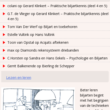
colani
op
Gerard Klinkert – Praktische biljartkennis (deel 4 en 5)
G.T. de Vlieger
op
Gerard Klinkert – Praktische biljartkennis (deel
4 en 5)
Tom Van Der Werf
op
Biljart en toebehoren
Estelle Vultink
op
Hans Vultink
Toon van Opstal
op
Acquits aftekenen
max
op
Diamonds rekensysteem driebanden
C.Horsten
op
Sandra en Hans Eekels – Psychologie en Biljarten
Gerrit Balkenende
op
Bierling de Schepper
Lezen en leren
Beter leren
biljarten begint
met het begrijpen
van de technieken