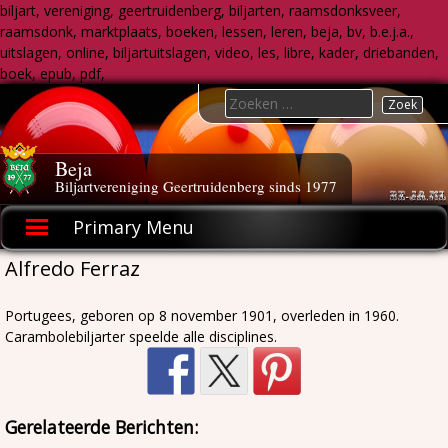
biljart, vereniging, geertruidenberg, biljarten, raamsdonksveer,
raamsdonk, marktplaats, boeken, lessen, leren, beja, bv, b.e.j.a.,
uitslagen, online, biljartuitslagen, video, les, libre, kader, driebanden,
boek, epub, pdf,
Skip
Search
to
for:
content
Beja
Biljartvereniging Geertruidenberg sinds 1977
Primary Menu
Alfredo Ferraz
Portugees, geboren op 8 november 1901, overleden in 1960.
Carambolebiljarter speelde alle disciplines.
Gerelateerde Berichten: