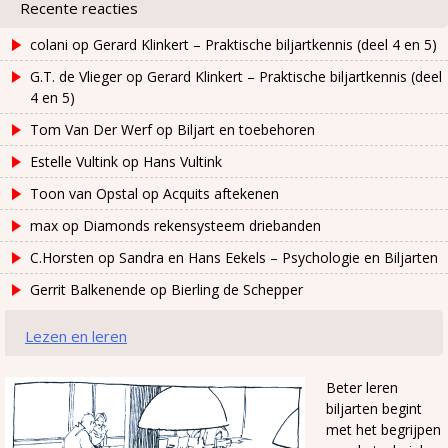
Recente reacties
colani
op
Gerard Klinkert – Praktische biljartkennis (deel 4 en 5)
G.T. de Vlieger
op
Gerard Klinkert – Praktische biljartkennis (deel
4 en 5)
Tom Van Der Werf
op
Biljart en toebehoren
Estelle Vultink
op
Hans Vultink
Toon van Opstal
op
Acquits aftekenen
max
op
Diamonds rekensysteem driebanden
C.Horsten
op
Sandra en Hans Eekels – Psychologie en Biljarten
Gerrit Balkenende
op
Bierling de Schepper
Lezen en leren
Beter leren
biljarten begint
met het begrijpen