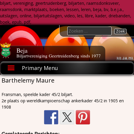
biljart, vereniging, geertruidenberg, biljarten, raamsdonksveer,
raamsdonk, marktplaats, boeken, lessen, leren, beja, bv, b.e.j.a.,
uitslagen, online, biljartuitslagen, video, les, libre, kader, driebanden,
boek, epub, pdf,
Skip
Search
to
for:
content
Beja
Biljartvereniging Geertruidenberg sinds 1977
Primary Menu
Barthelemy Maure
Fransman, speelde kader 45/2 biljart.
2e plaats op wereldkampioenschap ankerkader 45/2 in 1905 en
1908