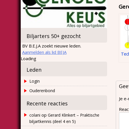
Ger
Biljarters 50+ gezocht
BV B.E.J.A zoekt nieuwe leden.
Aanmelden als lid BEJA
Tec
Loading
Leden
Login
Gee
Ouderenbond
Je e-
Recente reacties
Reac
op
colani
Gerard Klinkert – Praktische
biljartkennis (deel 4 en 5)