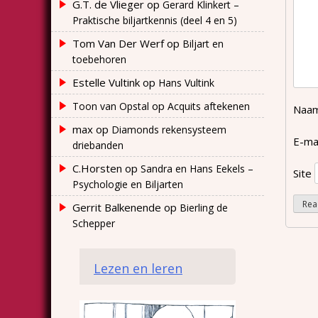
G.T. de Vlieger
op
Gerard Klinkert –
Praktische biljartkennis (deel 4 en 5)
Tom Van Der Werf
op
Biljart en
toebehoren
Estelle Vultink
op
Hans Vultink
op
Toon van Opstal
Acquits aftekenen
Naa
max
op
Diamonds rekensysteem
E-ma
driebanden
C.Horsten
op
Sandra en Hans Eekels –
Site
Psychologie en Biljarten
Gerrit Balkenende
op
Bierling de
Schepper
Lezen en leren