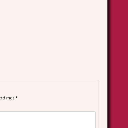
eerd met
*