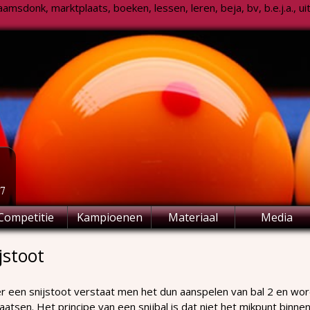
msdonk, marktplaats, boeken, lessen, leren, beja, bv, b.e.j.a., uitsl
77
Competitie
Kampioenen
Materiaal
Media
jstoot
 een snijstoot verstaat men het dun aanspelen van bal 2 en wor
aatsen. Het principe van een snijbal is dat niet het mikpunt binne