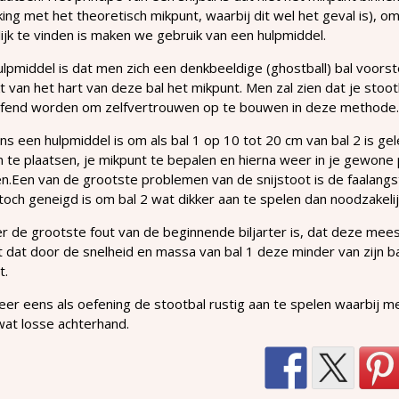
king met het theoretisch mikpunt, waarbij dit wel het geval is), o
ijk te vinden is maken we gebruik van een hulpmiddel.
ulpmiddel is dat men zich een denkbeeldige (ghostball) bal voorstel
 van het hart van deze bal het mikpunt. Men zal zien dat je stootb
fend worden om zelfvertrouwen op te bouwen in deze methode.
s een hulpmiddel is om als bal 1 op 10 tot 20 cm van bal 2 is 
n te plaatsen, je mikpunt te bepalen en hierna weer in je gewone 
n.Een van de grootste problemen van de snijstoot is de faalang
och geneigd is om bal 2 wat dikker aan te spelen dan noodzakeli
r de grootste fout van de beginnende biljarter is, dat deze meest
 dat door de snelheid en massa van bal 1 deze minder van zijn b
t.
er eens als oefening de stootbal rustig aan te spelen waarbij 
wat losse achterhand.