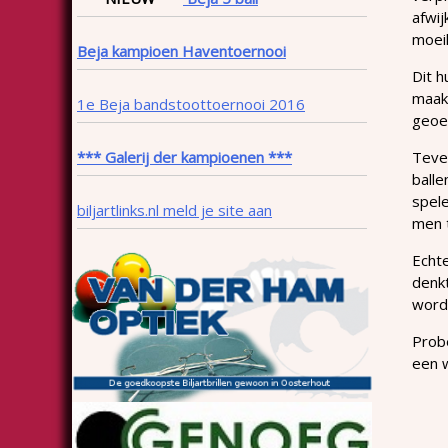
afwij
moeil
Beja kampioen Haventoernooi
Dit h
maakt
1e Beja bandstoottoernooi 2016
geoe
*** Galerij der kampioenen ***
Teven
balle
spele
biljartlinks.nl meld je site aan
men t
Echte
denkt
word
Probe
een 