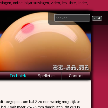
agen, online, biljartuitslagen, video, les, libre, kader,
Search
for:
Techniek
Spelletjes
Contact
dt toegepast om bal 2 zo een weinig mogelijk te
n bal 2 valt maar 25-26 mm daarbuiten (dit dus in