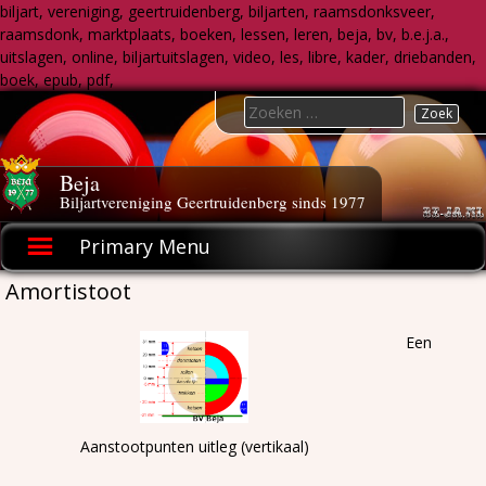
biljart, vereniging, geertruidenberg, biljarten, raamsdonksveer,
raamsdonk, marktplaats, boeken, lessen, leren, beja, bv, b.e.j.a.,
uitslagen, online, biljartuitslagen, video, les, libre, kader, driebanden,
boek, epub, pdf,
Skip
Search
to
for:
content
Beja
Biljartvereniging Geertruidenberg sinds 1977
Primary Menu
Amortistoot
Een
Aanstootpunten uitleg (vertikaal)