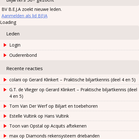
BV B.E.J.A zoekt nieuwe leden.
Aanmelden als lid BEJA
Loading
Leden
Login
Ouderenbond
Recente reacties
colani
op
Gerard Klinkert – Praktische biljartkennis (deel 4 en 5)
G.T. de Vlieger
op
Gerard Klinkert – Praktische biljartkennis (deel
4 en 5)
Tom Van Der Werf
op
Biljart en toebehoren
Estelle Vultink
op
Hans Vultink
Toon van Opstal
op
Acquits aftekenen
max
op
Diamonds rekensysteem driebanden