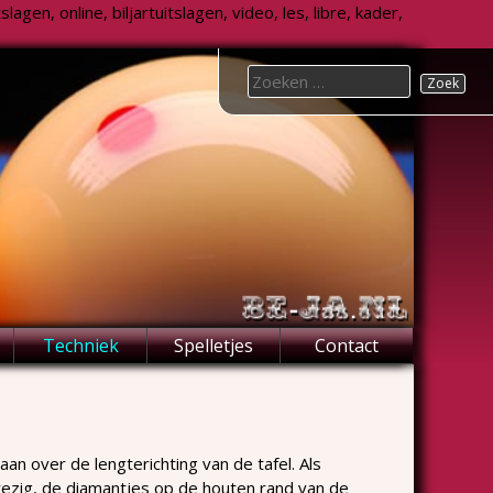
agen, online, biljartuitslagen, video, les, libre, kader,
Search
for:
Techniek
Spelletjes
Contact
an over de lengterichting van de tafel. Als
nwezig, de diamantjes op de houten rand van de