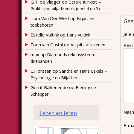
G.T. de Vlieger
op
Gerard Klinkert –
Praktische biljartkennis (deel 4 en 5)
Tom Van Der Werf
op
Biljart en
Gee
toebehoren
Je e-
Estelle Vultink
op
Hans Vultink
op
Toon van Opstal
Acquits aftekenen
Reac
max
op
Diamonds rekensysteem
driebanden
C.Horsten
op
Sandra en Hans Eekels –
Psychologie en Biljarten
Gerrit Balkenende
op
Bierling de
Schepper
Naa
Lezen en leren
E-ma