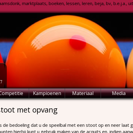
msdonk, marktplaats, boeken, lessen, leren, beja, bv, b.e.j.a., uitsl
77
Competitie
Kampioenen
Materiaal
Media
stoot met opvang
s de bedoeling dat u de speelbal met een stoot op en neer laat ga
punten hierbij kunt u gebruik maken van de acquits en, indien aa