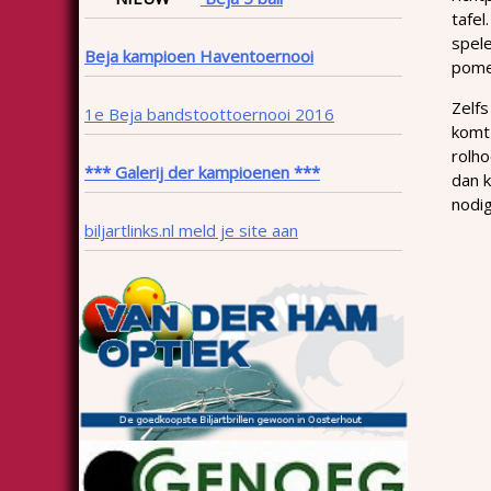
tafel
spele
Beja kampioen Haventoernooi
pomer
Zelfs
1e Beja bandstoottoernooi 2016
komt 
rolho
*** Galerij der kampioenen ***
dan k
nodig
biljartlinks.nl meld je site aan