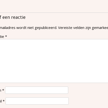
f een reactie
mailadres wordt niet gepubliceerd.
Vereiste velden zijn gemark
tie
*
m
*
il
*