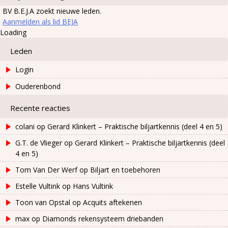
BV B.E.J.A zoekt nieuwe leden.
Aanmelden als lid BEJA
Loading
Leden
Login
Ouderenbond
Recente reacties
colani
op
Gerard Klinkert – Praktische biljartkennis (deel 4 en 5)
G.T. de Vlieger
op
Gerard Klinkert – Praktische biljartkennis (deel
4 en 5)
Tom Van Der Werf
op
Biljart en toebehoren
Estelle Vultink
op
Hans Vultink
Toon van Opstal
op
Acquits aftekenen
max
op
Diamonds rekensysteem driebanden