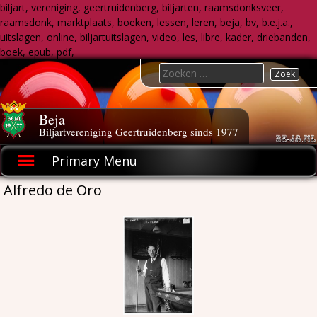
biljart, vereniging, geertruidenberg, biljarten, raamsdonksveer,
raamsdonk, marktplaats, boeken, lessen, leren, beja, bv, b.e.j.a.,
uitslagen, online, biljartuitslagen, video, les, libre, kader, driebanden,
boek, epub, pdf,
Skip
Search
to
for:
content
Beja
Biljartvereniging Geertruidenberg sinds 1977
Primary Menu
Alfredo de Oro