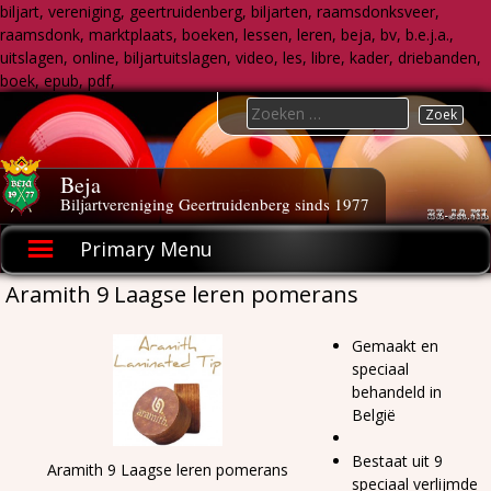
biljart, vereniging, geertruidenberg, biljarten, raamsdonksveer,
raamsdonk, marktplaats, boeken, lessen, leren, beja, bv, b.e.j.a.,
uitslagen, online, biljartuitslagen, video, les, libre, kader, driebanden,
boek, epub, pdf,
Skip
Search
to
for:
content
Beja
Biljartvereniging Geertruidenberg sinds 1977
Primary Menu
Aramith 9 Laagse leren pomerans
Gemaakt en
speciaal
behandeld in
België
Bestaat uit 9
Aramith 9 Laagse leren pomerans
speciaal verlijmde