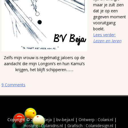
maar je zult zien
dat je op een
gegeven moment
vooruitgang
boekt.
Lees verder:
Lezen en leren
Zelfs mijn vrouw is regelmatig jaloers op de
aandacht die mijn Longoni’s en hun Kamui’s
krijgen, het blijft schipperen…….
9 Comments
Copyright © 2026 :
Beja
|
bv-beja.nl
|
Ontwerp : Colani.nl
|
Hosting : Colanidns.nl
|
Grafisch : Colanidesign.nl
|