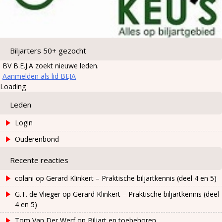
Biljarters 50+ gezocht
BV B.E.J.A zoekt nieuwe leden.
Aanmelden als lid BEJA
Loading
Leden
Login
Ouderenbond
Recente reacties
colani
op
Gerard Klinkert – Praktische biljartkennis (deel 4 en 5)
G.T. de Vlieger
op
Gerard Klinkert – Praktische biljartkennis (deel
4 en 5)
Tom Van Der Werf
op
Biljart en toebehoren