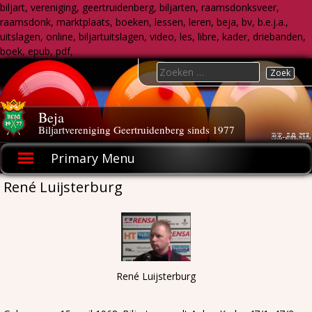
biljart, vereniging, geertruidenberg, biljarten, raamsdonksveer,
raamsdonk, marktplaats, boeken, lessen, leren, beja, bv, b.e.j.a.,
uitslagen, online, biljartuitslagen, video, les, libre, kader, driebanden,
boek, epub, pdf,
Skip
Search
to
for:
content
Beja
Biljartvereniging Geertruidenberg sinds 1977
Primary Menu
René Luijsterburg
René Luijsterburg