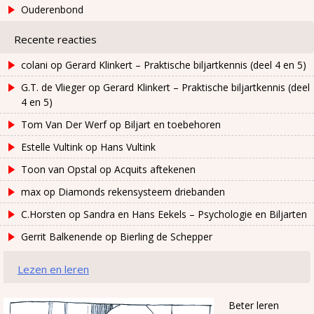
Ouderenbond
Recente reacties
colani
op
Gerard Klinkert – Praktische biljartkennis (deel 4 en 5)
G.T. de Vlieger
op
Gerard Klinkert – Praktische biljartkennis (deel
4 en 5)
Tom Van Der Werf
op
Biljart en toebehoren
Estelle Vultink
op
Hans Vultink
Toon van Opstal
op
Acquits aftekenen
max
op
Diamonds rekensysteem driebanden
C.Horsten
op
Sandra en Hans Eekels – Psychologie en Biljarten
Gerrit Balkenende
op
Bierling de Schepper
Lezen en leren
Beter leren