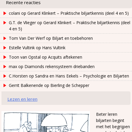
Recente reacties
colani
op
Gerard Klinkert – Praktische biljartkennis (deel 4 en 5)
G.T. de Vlieger
op
Gerard Klinkert – Praktische biljartkennis (deel
4 en 5)
Tom Van Der Werf
op
Biljart en toebehoren
Estelle Vultink
op
Hans Vultink
Toon van Opstal
op
Acquits aftekenen
max
op
Diamonds rekensysteem driebanden
C.Horsten
op
Sandra en Hans Eekels – Psychologie en Biljarten
Gerrit Balkenende
op
Bierling de Schepper
Lezen en leren
Beter leren
biljarten begint
met het begrijpen