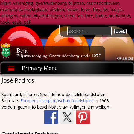
biljart, vereniging, geertruidenberg, biljarten, raamsdonksveer,
raamsdonk, marktplaats, boeken, lessen, leren, beja, bv, b.e.j.a.,
uitslagen, online, biljartuitslagen, video, les, libre, kader, driebanden,
boek, epub, pdf,
Skip
Search
to
for:
content
Beja
Biljartvereniging Geertruidenberg sinds 1977
Primary Menu
José Padros
Spanjaard, biljarter. Speelde hoofdzakelijk bandstoten.
3e plaats
Europees kampioenschap bandstoten
in 1963.
Verdern geen info beschikbaar, aanvullingen zijn welkom.