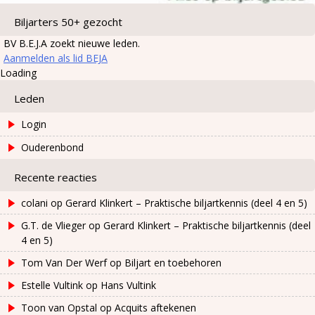
Biljarters 50+ gezocht
BV B.E.J.A zoekt nieuwe leden.
Aanmelden als lid BEJA
Loading
Leden
Login
Ouderenbond
Recente reacties
colani
op
Gerard Klinkert – Praktische biljartkennis (deel 4 en 5)
G.T. de Vlieger
op
Gerard Klinkert – Praktische biljartkennis (deel
4 en 5)
Tom Van Der Werf
op
Biljart en toebehoren
Estelle Vultink
op
Hans Vultink
Toon van Opstal
op
Acquits aftekenen