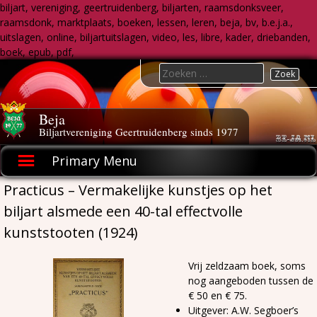
biljart, vereniging, geertruidenberg, biljarten, raamsdonksveer,
raamsdonk, marktplaats, boeken, lessen, leren, beja, bv, b.e.j.a.,
uitslagen, online, biljartuitslagen, video, les, libre, kader, driebanden,
boek, epub, pdf,
Skip
Search
to
for:
content
Beja
Biljartvereniging Geertruidenberg sinds 1977
Primary Menu
Practicus – Vermakelijke kunstjes op het
biljart alsmede een 40-tal effectvolle
kunststooten (1924)
Vrij zeldzaam boek, soms
nog aangeboden tussen de
€ 50 en € 75.
Uitgever: A.W. Segboer’s