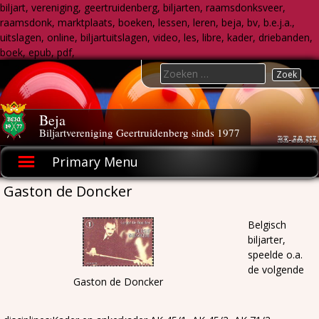
biljart, vereniging, geertruidenberg, biljarten, raamsdonksveer,
raamsdonk, marktplaats, boeken, lessen, leren, beja, bv, b.e.j.a.,
uitslagen, online, biljartuitslagen, video, les, libre, kader, driebanden,
boek, epub, pdf,
Skip
Search
to
for:
content
Beja
Biljartvereniging Geertruidenberg sinds 1977
Primary Menu
Gaston de Doncker
Belgisch
biljarter,
speelde o.a.
de volgende
Gaston de Doncker