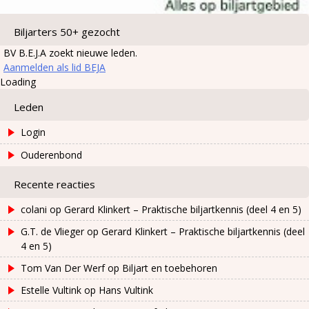
Biljarters 50+ gezocht
BV B.E.J.A zoekt nieuwe leden.
Aanmelden als lid BEJA
Loading
Leden
Login
Ouderenbond
Recente reacties
colani
op
Gerard Klinkert – Praktische biljartkennis (deel 4 en 5)
G.T. de Vlieger
op
Gerard Klinkert – Praktische biljartkennis (deel
4 en 5)
Tom Van Der Werf
op
Biljart en toebehoren
Estelle Vultink
op
Hans Vultink