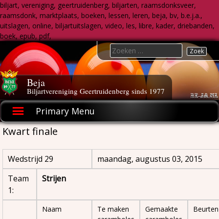
biljart, vereniging, geertruidenberg, biljarten, raamsdonksveer,
raamsdonk, marktplaats, boeken, lessen, leren, beja, bv, b.e.j.a.,
uitslagen, online, biljartuitslagen, video, les, libre, kader, driebanden,
boek, epub, pdf,
Skip
Search
to
for:
content
Beja
Biljartvereniging Geertruidenberg sinds 1977
Primary Menu
Kwart finale
Wedstrijd 29
maandag, augustus 03, 2015
Team
Strijen
1:
Naam
Te maken
Gemaakte
Beurten