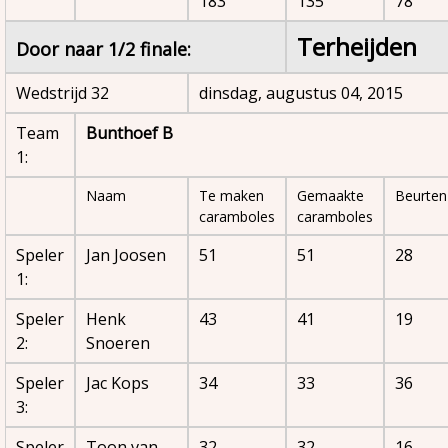
183
135
78
Terheijden
Door naar 1/2 finale:
Wedstrijd 32
dinsdag, augustus 04, 2015
Team
Bunthoef B
1:
Naam
Te maken
Gemaakte
Beurten
caramboles
caramboles
Speler
Jan Joosen
51
51
28
1:
Speler
Henk
43
41
19
2:
Snoeren
Speler
Jac Kops
34
33
36
3:
Speler
Toon van
32
32
16