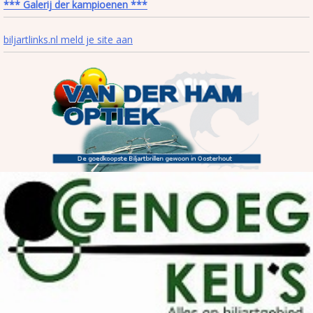
*** Galerij der kampioenen ***
biljartlinks.nl meld je site aan