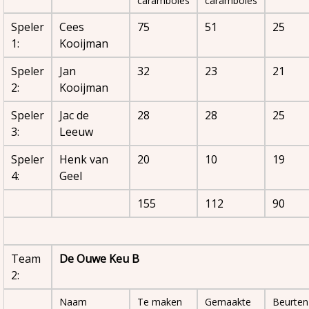
caramboles
caramboles
Speler
Cees
75
51
25
1:
Kooijman
Speler
Jan
32
23
21
2:
Kooijman
Speler
Jac de
28
28
25
3:
Leeuw
Speler
Henk van
20
10
19
4:
Geel
155
112
90
Team
De Ouwe Keu B
2:
Naam
Te maken
Gemaakte
Beurten