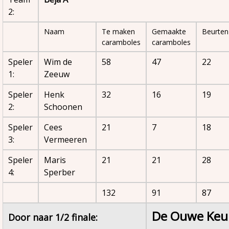
2:
Naam
Te maken
Gemaakte
Beurten
caramboles
caramboles
Speler
Wim de
58
47
22
1:
Zeeuw
Speler
Henk
32
16
19
2:
Schoonen
Speler
Cees
21
7
18
3:
Vermeeren
Speler
Maris
21
21
28
4:
Sperber
132
91
87
De Ouwe Keu
Door naar 1/2 finale: