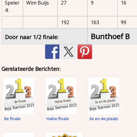
Speler
Wim Buijs
27
9
16
4:
192
163
99
Bunthoef B
Door naar 1/2 finale:
Gerelateerde Berichten:
8e finale
Halve finale
3e en 4e plaats