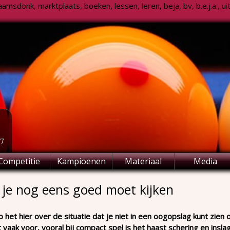
msdonk, marktplaats, boeken, lessen, leren, beja, bv, b.e.j.a., uitsl
77
Competitie
Kampioenen
Materiaal
Media
 je nog eens goed moet kijken
b het hier over de situatie dat je niet in een oogopslag kunt zien of 
vaak voor, vooral bij compact spel is het haast schering en insl