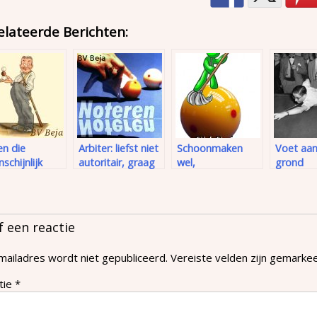
elateerde Berichten:
en die
Arbiter: liefst niet
Schoonmaken
Voet aan
schijnlijk
autoritair, graag
wel,
grond
aar bewegen
wel zelfbewust
schoonmaken
niet
f een reactie
mailadres wordt niet gepubliceerd.
Vereiste velden zijn gemark
tie
*