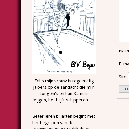
Naa
E-ma
Site
Zelfs mijn vrouw is regelmatig
jaloers op de aandacht die mijn
Longoni’s en hun Kamui’s
krijgen, het blijft schipperen…….
Beter leren biljarten begint met
het begrijpen van de
technieken en natuurlijk deze