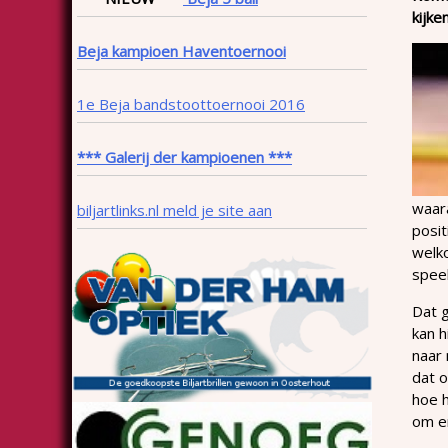
kijke
Beja kampioen Haventoernooi
1e Beja bandstoottoernooi 2016
*** Galerij der kampioenen ***
waara
biljartlinks.nl meld je site aan
posit
welko
speel
Dat g
kan h
naar 
dat 
hoe h
om er