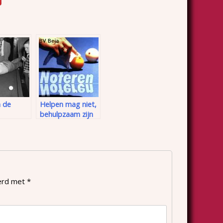
 de
Helpen mag niet,
behulpzaam zijn
wel
eerd met
*