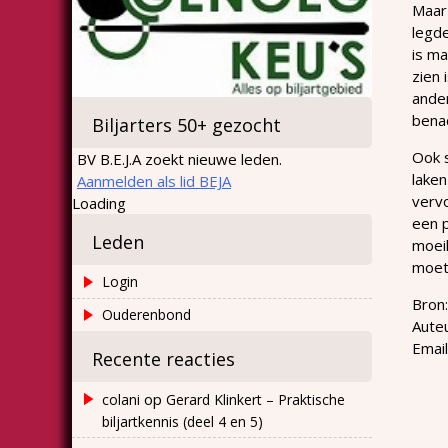
Maar 
legde
is ma
zien 
ander
bena
Biljarters 50+ gezocht
Ook s
BV B.E.J.A zoekt nieuwe leden.
laken
Aanmelden als lid BEJA
vervo
Loading
een p
Leden
moeil
moet 
Login
Bron:
Ouderenbond
Auteu
Emai
Recente reacties
op
colani
Gerard Klinkert – Praktische
biljartkennis (deel 4 en 5)