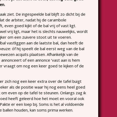
en.
aak ziet. De ingespeelde bal blijft zo dicht bij de
 dat de arbiter, nadat hij de carambole
 even goed kijkt of de bal vrij of vast ligt.
wel vrij ligt, maar het is slechts nauwelijks, wordt
jker om een zuivere stoot uit te voeren.
lbal vastliggen aan de laatste bal, dan heeft de
euze: óf hij speelt de bal eerst weg van de bal
ngewezen acquits plaatsen. Afhankelijk van de
rij’ annonceert of een annonce ‘vast aan is hem
r vraagt om nog een keer goed te kijken of de
ter zich nog een keer extra over de tafel buigt
 Zeker als de positie waar hij nog eens heel goed
jk om even op de tafel te steunen. Onlangs zag ik
goed heeft geleerd hoe het moet en vooral ook
 Pakte er een loep bij. Soms is het al voldoende
 de ballen houden, kan soms prima werken.