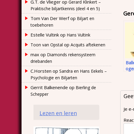
G.T. de Vlieger
op
Gerard Klinkert –
Praktische biljartkennis (deel 4 en 5)
Ger
Tom Van Der Werf
op
Biljart en
toebehoren
Estelle Vultink
op
Hans Vultink
op
Toon van Opstal
Acquits aftekenen
max
op
Diamonds rekensysteem
driebanden
Ball
ogen
C.Horsten
op
Sandra en Hans Eekels –
zom
Psychologie en Biljarten
Gerrit Balkenende
op
Bierling de
Schepper
Gee
Je e-
Lezen en leren
Reac