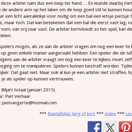
deze arbiter nam dus een loep ter hand. … En leunde daarbij met 
 de andere arm op het laken om de loep goed stil te kunnen houden
ar een licht aanrakinkje voor nodig om een bal een ietsje pietsje 
is, maar toch. Dat kan betekenen dat een bal die eerst vast lag, na 
som, van vrij naar vast. De arbiter beïnvloedt zo het spel, kan 
delen.
pelers mogen, als ze aan de arbiter vragen om nog een keer te kijke
 op geen enkele manier aangeraakt hebben. Een speler die de ta
lgens aan de arbiter vraagt om nog een keer te kijken, moet ze
oging om te manipuleren. Spelers kunnen bestraft worden. Tijdens
ijker. Dat gaat niet. Maar ook al kun je een arbiter niet straffen, 
je als speler op kunnen vertrouwen.
 Biljart totaal (januari 2015)
r: Piet Verhaar
l: pietvangerte@hotmail.com
***
Bandafslag: lang of kort
***
Index
***
Leu