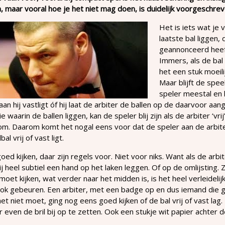
n, maar vooral hoe je het niet mag doen, is duidelijk voorgeschrev
Het is iets wat je v
laatste bal liggen,
geannonceerd heeft,
Immers, als de bal 
het een stuk moeili
Maar blijft de spee
speler meestal en k
an hij vastligt óf hij laat de arbiter de ballen op de daarvoor aa
ie waarin de ballen liggen, kan de speler blij zijn als de arbiter ‘v
m. Daarom komt het nogal eens voor dat de speler aan de arbite
bal vrij of vast ligt.
oed kijken, daar zijn regels voor. Niet voor niks. Want als de arbi
ij heel subtiel een hand op het laken leggen. Of op de omlijsting.
moet kijken, wat verder naar het midden is, is het heel verleideli
ook gebeuren. Een arbiter, met een badge op en dus iemand die 
et niet moet, ging nog eens goed kijken of de bal vrij of vast lag.
 even de bril bij op te zetten. Ook een stukje wit papier achter