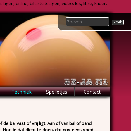
agen, online, biljartuitslagen, video, les, libre, kader,
Search
for:
Techniek
Spelletjes
Contact
de bal vast of vrij ligt. Aan of van bal of band.
ag. Hoe je dat dient te doen, dat nog eens goed