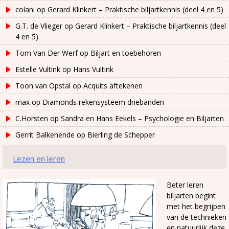
colani
op
Gerard Klinkert – Praktische biljartkennis (deel 4 en 5)
G.T. de Vlieger
op
Gerard Klinkert – Praktische biljartkennis (deel
4 en 5)
Tom Van Der Werf
op
Biljart en toebehoren
Estelle Vultink
op
Hans Vultink
Toon van Opstal
op
Acquits aftekenen
max
op
Diamonds rekensysteem driebanden
C.Horsten
op
Sandra en Hans Eekels – Psychologie en Biljarten
Gerrit Balkenende
op
Bierling de Schepper
Lezen en leren
Beter leren
biljarten begint
met het begrijpen
van de technieken
en natuurlijk deze