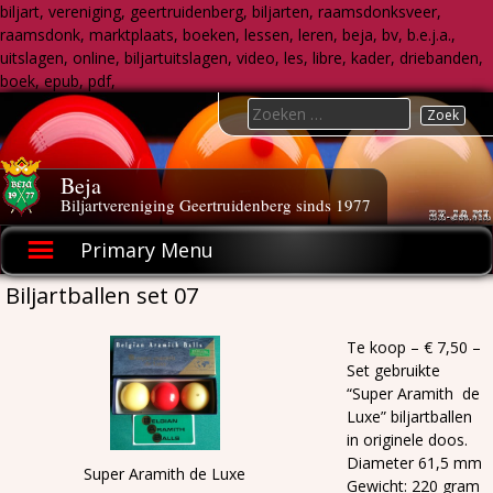
biljart, vereniging, geertruidenberg, biljarten, raamsdonksveer,
raamsdonk, marktplaats, boeken, lessen, leren, beja, bv, b.e.j.a.,
uitslagen, online, biljartuitslagen, video, les, libre, kader, driebanden,
boek, epub, pdf,
Skip
Search
to
for:
content
Beja
Biljartvereniging Geertruidenberg sinds 1977
Primary Menu
Biljartballen set 07
Te koop – € 7,50 –
Set gebruikte
“Super Aramith de
Luxe” biljartballen
in originele doos.
Diameter 61,5 mm
Super Aramith de Luxe
Gewicht: 220 gram