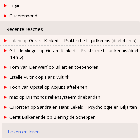
Login
Ouderenbond
Recente reacties
colani
op
Gerard Klinkert – Praktische biljartkennis (deel 4 en 5)
G.T. de Vlieger
op
Gerard Klinkert – Praktische biljartkennis (deel
4 en 5)
Tom Van Der Werf
op
Biljart en toebehoren
Estelle Vultink
op
Hans Vultink
Toon van Opstal
op
Acquits aftekenen
max
op
Diamonds rekensysteem driebanden
C.Horsten
op
Sandra en Hans Eekels – Psychologie en Biljarten
Gerrit Balkenende
op
Bierling de Schepper
Lezen en leren