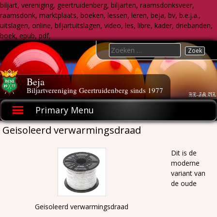
biljart, vereniging, geertruidenberg, biljarten, raamsdonksveer,
raamsdonk, marktplaats, boeken, lessen, leren, beja, bv, b.e.j.a.,
uitslagen, online, biljartuitslagen, video, les, libre, kader, driebanden,
boek, epub, pdf,
Skip
Search
to
for:
content
Beja
Biljartvereniging Geertruidenberg sinds 1977
Primary Menu
Geisoleerd verwarmingsdraad
Dit is de
moderne
variant van
de oude
Geisoleerd verwarmingsdraad