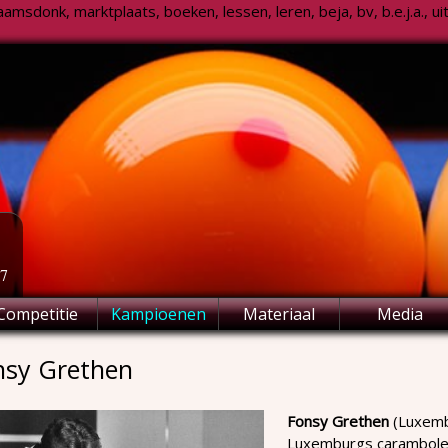
msdonk, marktplaats, boeken, lessen, leren, beja, bv, b.e.j.a., uitsl
77
Competitie
Kampioenen
Materiaal
Media
nsy Grethen
Fonsy Grethen
(Luxemb
Luxemburgs carambolebil