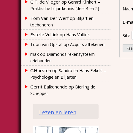
G.T. de Vlieger
op
Gerard Klinkert –
Praktische biljartkennis (deel 4 en 5)
Naa
Tom Van Der Werf
op
Biljart en
E-ma
toebehoren
Estelle Vultink
op
Hans Vultink
Site
op
Toon van Opstal
Acquits aftekenen
max
op
Diamonds rekensysteem
driebanden
C.Horsten
op
Sandra en Hans Eekels –
Psychologie en Biljarten
Gerrit Balkenende
op
Bierling de
Schepper
Lezen en leren