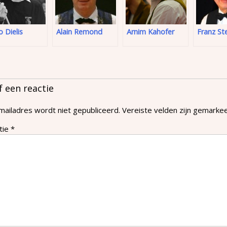
 Dielis
Alain Remond
Arnim Kahofer
Franz St
f een reactie
mailadres wordt niet gepubliceerd.
Vereiste velden zijn gemark
tie
*