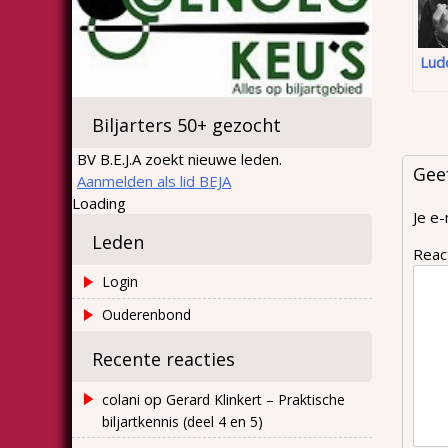
Ludo
Biljarters 50+ gezocht
BV B.E.J.A zoekt nieuwe leden.
Gee
Aanmelden als lid BEJA
Loading
Je e-
Leden
Reac
Login
Ouderenbond
Recente reacties
op
colani
Gerard Klinkert – Praktische
biljartkennis (deel 4 en 5)