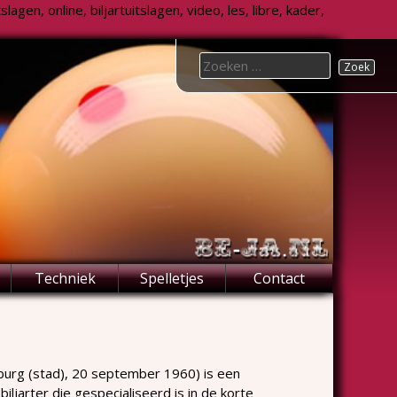
agen, online, biljartuitslagen, video, les, libre, kader,
Search
for:
Techniek
Spelletjes
Contact
urg (stad), 20 september 1960) is een
jarter die gespecialiseerd is in de korte