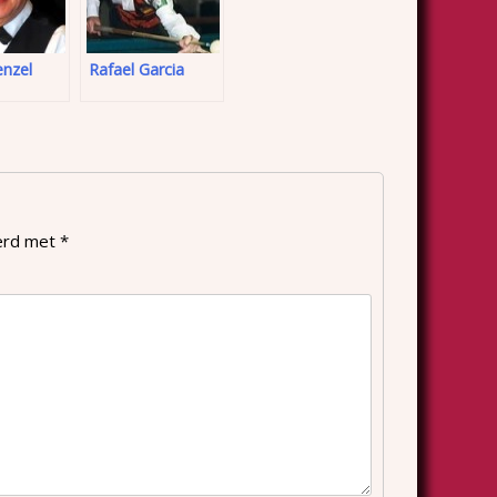
enzel
Rafael Garcia
eerd met
*