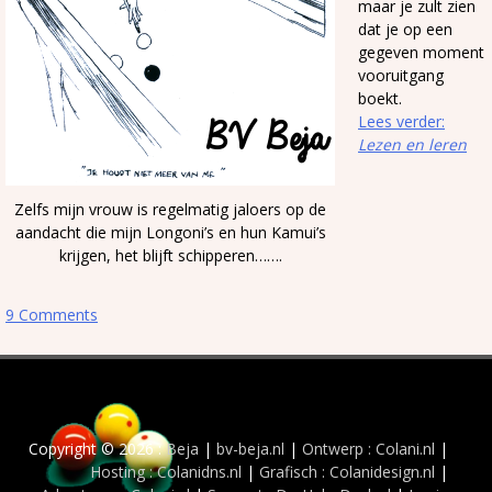
maar je zult zien
dat je op een
gegeven moment
vooruitgang
boekt.
Lees verder:
Lezen en leren
Zelfs mijn vrouw is regelmatig jaloers op de
aandacht die mijn Longoni’s en hun Kamui’s
krijgen, het blijft schipperen…….
9 Comments
Copyright © 2026 :
Beja
|
bv-beja.nl
|
Ontwerp : Colani.nl
|
Hosting : Colanidns.nl
|
Grafisch : Colanidesign.nl
|