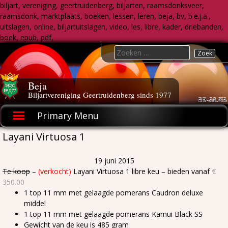
biljart, vereniging, geertruidenberg, biljarten, raamsdonksveer,
raamsdonk, marktplaats, boeken, lessen, leren, beja, bv, b.e.j.a.,
uitslagen, online, biljartuitslagen, video, les, libre, kader, driebanden,
boek, epub, pdf,
Skip
Search
to
for:
content
Beja
Biljartvereniging Geertruidenberg sinds 1977
Primary Menu
Layani Virtuosa 1
19 juni 2015
Te koop
–
(verkocht)
Layani Virtuosa 1 libre keu – bieden vanaf
€
350.00
1 top 11 mm met gelaagde pomerans Caudron deluxe
middel
1 top 11 mm met gelaagde pomerans Kamui Black SS
Gewicht van de keu is 485 gram