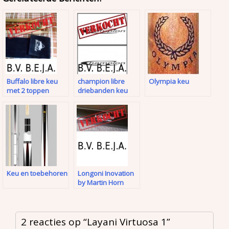
Buffalo libre keu
champion libre
Olympia keu
met 2 toppen
driebanden keu
Keu en toebehoren
Longoni Inovation
by Martin Horn
2 reacties op “
Layani Virtuosa 1
”