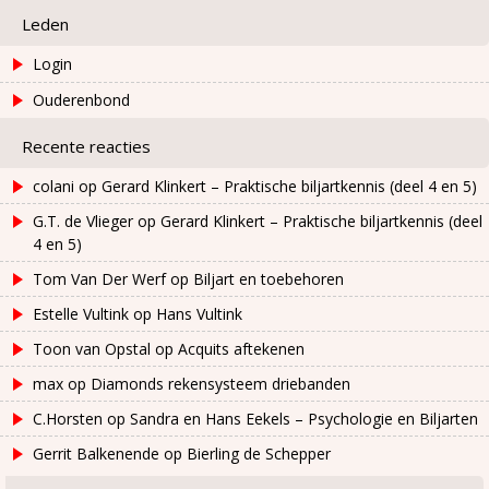
Leden
Login
Ouderenbond
Recente reacties
colani
op
Gerard Klinkert – Praktische biljartkennis (deel 4 en 5)
G.T. de Vlieger
op
Gerard Klinkert – Praktische biljartkennis (deel
4 en 5)
Tom Van Der Werf
op
Biljart en toebehoren
Estelle Vultink
op
Hans Vultink
Toon van Opstal
op
Acquits aftekenen
max
op
Diamonds rekensysteem driebanden
C.Horsten
op
Sandra en Hans Eekels – Psychologie en Biljarten
Gerrit Balkenende
op
Bierling de Schepper