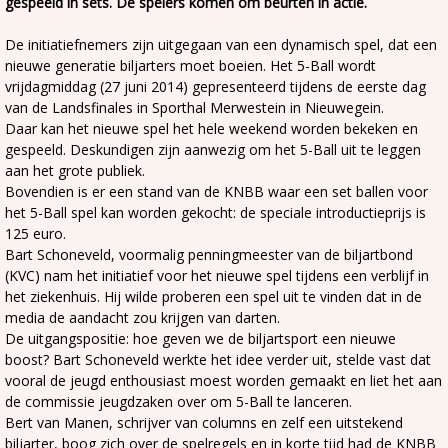
gespeeld in sets. De spelers komen om beurten in actie.
De initiatiefnemers zijn uitgegaan van een dynamisch spel, dat een
nieuwe generatie biljarters moet boeien. Het 5-Ball wordt
vrijdagmiddag (27 juni 2014) gepresenteerd tijdens de eerste dag
van de Landsfinales in Sporthal Merwestein in Nieuwegein.
Daar kan het nieuwe spel het hele weekend worden bekeken en
gespeeld. Deskundigen zijn aanwezig om het 5-Ball uit te leggen
aan het grote publiek.
Bovendien is er een stand van de KNBB waar een set ballen voor
het 5-Ball spel kan worden gekocht: de speciale introductieprijs is
125 euro.
Bart Schoneveld, voormalig penningmeester van de biljartbond
(KVC) nam het initiatief voor het nieuwe spel tijdens een verblijf in
het ziekenhuis. Hij wilde proberen een spel uit te vinden dat in de
media de aandacht zou krijgen van darten.
De uitgangspositie: hoe geven we de biljartsport een nieuwe
boost? Bart Schoneveld werkte het idee verder uit, stelde vast dat
vooral de jeugd enthousiast moest worden gemaakt en liet het aan
de commissie jeugdzaken over om 5-Ball te lanceren.
Bert van Manen, schrijver van columns en zelf een uitstekend
biljarter, boog zich over de spelregels en in korte tijd had de KNBB