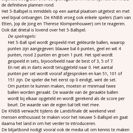
de definitieve plannen rond.
Het 5-Ballspel is inmiddels op een aantal plaatsen uitgetest en met
veel bijval ontvangen. De KNBB vroeg ook enkele spelers (Sam van
Etten, Jop de Jong en Therese Klompenhouwer) om te reageren.
Ook dat drietal is lovend over het 5-Ballspel.
De spelregels:
Het 5-Ball spel wordt gespeeld met gekleurde ballen, waarop
punten zijn aangegeven: blauwe bal 6 punten, geel en wit 4
punten, rood 2 punten en groen 1 punt. Het spel wordt
gespeeld in sets, bijvoorbeeld naar de best of 3, 5 of 7.
En net als in darts wordt teruggeteld naar 0. Het aantal
punten per set wordt vooraf afgesproken en kan 51, 101 of
151 zijn. De speler die het eerst op 0 eindigt, wint de set.
Om punten te kunnen maken, moeten er minimaal twee
ballen worden geraakt. De waarde van de geraakte ballen
wordt bij elkaar opgeteld en wordt gerekend als de score per
beurt. De waarde van de eigen bal telt niet mee.
De KNBB verwacht tijdens de Landsfinale dit weekend veel
mensen enthousiast te maken voor het nieuwe 5-Ballspel en gaat
daarna het land in om het verder te introduceren.
De biljartbond nodigt vooral ook de media uit om kennis te maken