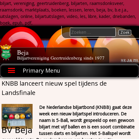
biljart, vereniging, geertruidenberg, biljarten, raamsdonksveer,
raamsdonk, marktplaats, boeken, lessen, leren, beja, bv, b.e.j.a.,
uitslagen, online, biljartuitslagen, video, les, libre, kader, driebanden,
boek, epub, pdf,
Skip
Search
to
for:
content
Beja
Biljartvereniging Geertruidenberg sinds 1977
Primary Menu
KNBB lanceert nieuw spel tijdens de
Landsfinale
De Nederlandse biljartbond (KNBB) gaat deze
week een nieuw biljartspel introduceren. De
naam is 5-Ball, wordt gespeeld op een gewoon
biljart met vijf ballen en is een soort combinatie
tussen darts en biljarten. Het 5-Ballspel wordt