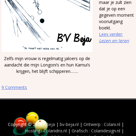
maar je zult zien
dat je op een
gegeven moment
vooruitgang
boekt.
Lees verder:
Lezen en leren
Zelfs mijn vrouw is regelmatig jaloers op de
aandacht die mijn Longoni’s en hun Kamui’s
krijgen, het blijft schipperen…….
9 Comments
Copyright © 2026 :
Beja
|
bv-beja.nl
|
Ontwerp : Colani.nl
|
Hosting : Colanidns.nl
|
Grafisch : Colanidesign.nl
|