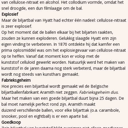
van cellulose-nitraat en alcohol. Het collodium vormde, omdat het
snel droogde, een dun filmlaagje om de bal.
Explosief
Maar de biljartbal van Hyatt had echter één nadeel: cellulose-nitraat
is zeer explosief.
Op het moment dat de ballen elkaar bij het biljarten raakten,
zouden ze kunnen exploderen. Gelukkig slaagde Hyatt erin zijn
eigen vinding te verbeteren. In 1870 ontdekte hij dat kamfer een
prima oplosmiddel was om het explosiegevaar van cellulose-nitraat
op te heffen. Vanaf dat moment kon er volop met de
kunststof celluloid gewerkt worden. Natuurlijk werd het maken van
kunststof in de jaren daarna nog sterk verbeterd, maar de biljartbal
wordt nog steeds van kunsthars gemaakt.
Fabrieksgeheim
Hoe precies een biljartbal wordt gemaakt wil de Belgische
biljartballenfabrikant Aramith niet zeggen.
Fabrieksgeheim dus
.
Maar het maken van een goede biljartbal duurt bijna 25 dagen. De
bal moet namelijk perfect rond zijn. Aramith maakt
duizend verschillende ballen, voor elke biljarttak (o.a. carambole,
snooker, pool en eightball) is er een aparte bal.
Goedkoop