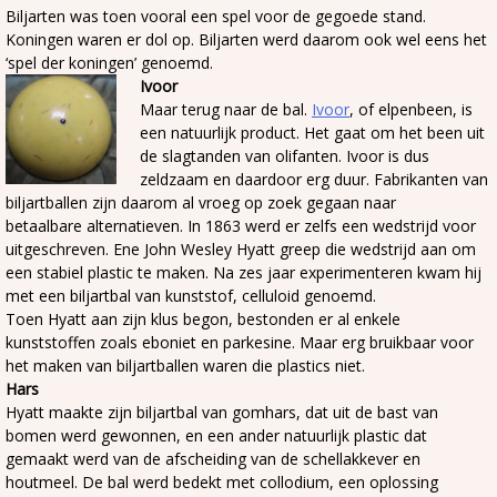
Biljarten was toen vooral een spel voor de gegoede stand.
Koningen waren er dol op. Biljarten werd daarom ook wel eens het
‘spel der koningen’ genoemd.
Ivoor
Maar terug naar de bal.
Ivoor
, of elpenbeen, is
een natuurlijk product. Het gaat om het been uit
de slagtanden van olifanten. Ivoor is dus
zeldzaam en daardoor erg duur. Fabrikanten van
biljartballen zijn daarom al vroeg op zoek gegaan naar
betaalbare alternatieven. In 1863 werd er zelfs een wedstrijd voor
uitgeschreven. Ene John Wesley Hyatt greep die wedstrijd aan om
een stabiel plastic te maken. Na zes jaar experimenteren kwam hij
met een biljartbal van kunststof, celluloid genoemd.
Toen Hyatt aan zijn klus begon, bestonden er al enkele
kunststoffen zoals eboniet en parkesine. Maar erg bruikbaar voor
het maken van biljartballen waren die plastics niet.
Hars
Hyatt maakte zijn biljartbal van gomhars, dat uit de bast van
bomen werd gewonnen, en een ander natuurlijk plastic dat
gemaakt werd van de afscheiding van de schellakkever en
houtmeel. De bal werd bedekt met collodium, een oplossing