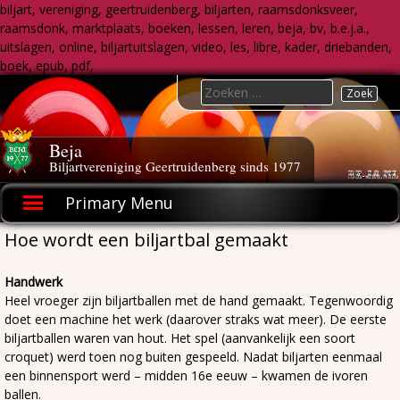
biljart, vereniging, geertruidenberg, biljarten, raamsdonksveer,
raamsdonk, marktplaats, boeken, lessen, leren, beja, bv, b.e.j.a.,
uitslagen, online, biljartuitslagen, video, les, libre, kader, driebanden,
boek, epub, pdf,
Skip
Search
to
for:
content
Beja
Biljartvereniging Geertruidenberg sinds 1977
Primary Menu
Hoe wordt een biljartbal gemaakt
Handwerk
Heel vroeger zijn biljartballen met de hand gemaakt. Tegenwoordig
doet een machine het werk (daarover straks wat meer). De eerste
biljartballen waren van hout. Het spel (aanvankelijk een soort
croquet) werd toen nog buiten gespeeld. Nadat biljarten eenmaal
een binnensport werd – midden 16e eeuw – kwamen de ivoren
ballen.