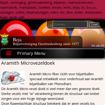
biljart, vereniging, geertruidenberg, biljarten, raamsdonksveer,
raamsdonk, marktplaats, boeken, lessen, leren, beja, bv, b.e.j.a.,
uitslagen, online, biljartuitslagen, video, les, libre, kader, driebanden,
boek, epub, pdf,
Skip
Search
to
for:
content
Beja
Biljartvereniging Geertruidenberg sinds 1977
Primary Menu
Aramith Microvezeldoek
Aramtih Micro-fiber cloth voor biljartballen
speciaal ontwikkelt voor onderhoud aan Aramith
biljartballen van Phenolhars.
De Aramith Micro-vezel doek is veel meer dan een gewone doek:
Sterke vezels met “w” verankering binnen de structuur van textiel
zorgen voor een hoge slijtage weerstand.
Deze fluweelachtige structuur betekent dat er geen vezels los