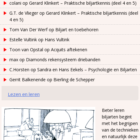
colani
op
Gerard Klinkert – Praktische biljartkennis (deel 4 en 5)
G.T. de Vlieger
op
Gerard Klinkert – Praktische biljartkennis (deel
4 en 5)
Tom Van Der Werf
op
Biljart en toebehoren
Estelle Vultink
op
Hans Vultink
Toon van Opstal
op
Acquits aftekenen
max
op
Diamonds rekensysteem driebanden
C.Horsten
op
Sandra en Hans Eekels – Psychologie en Biljarten
Gerrit Balkenende
op
Bierling de Schepper
Lezen en leren
Beter leren
biljarten begint
met het begrijpen
van de technieken
en natuurlijk deze