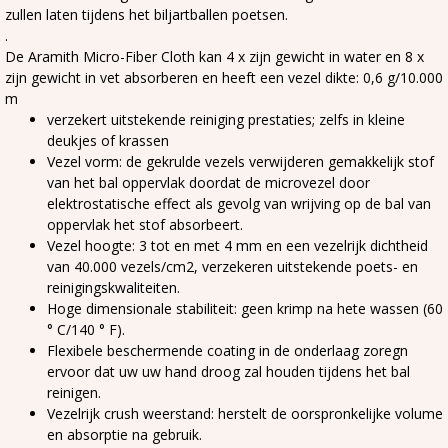
zullen laten tijdens het biljartballen poetsen.
.
De Aramith Micro-Fiber Cloth kan 4 x zijn gewicht in water en 8 x
zijn gewicht in vet absorberen en heeft een vezel dikte: 0,6 g/10.000
m
verzekert uitstekende reiniging prestaties; zelfs in kleine
deukjes of krassen
Vezel vorm: de gekrulde vezels verwijderen gemakkelijk stof
van het bal oppervlak doordat de microvezel door
elektrostatische effect als gevolg van wrijving op de bal van
oppervlak het stof absorbeert.
Vezel hoogte: 3 tot en met 4 mm en een vezelrijk dichtheid
van 40.000 vezels/cm2, verzekeren uitstekende poets- en
reinigingskwaliteiten.
Hoge dimensionale stabiliteit: geen krimp na hete wassen (60
° C/140 ° F).
Flexibele beschermende coating in de onderlaag zoregn
ervoor dat uw uw hand droog zal houden tijdens het bal
reinigen.
Vezelrijk crush weerstand: herstelt de oorspronkelijke volume
en absorptie na gebruik.