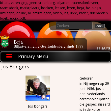
biljart, vereniging, geertruidenberg, biljarten, raamsdonksveer,
raamsdonk, marktplaats, boeken, lessen, leren, beja, bv, b.e.j.a.,
uitslagen, online, biljartuitslagen, video, les, libre, kader, driebanden,
boek, epub, pdf,
Skip
Search
to
for:
content
Beja
Biljartvereniging Geertruidenberg sinds 1977
Primary Menu
Jos Bongers
Geboren
in Nijmegen op 29
juni 1956. Jos is
een Nederlands
carambolebiljarter
die gespecialiseerd
Jos Bongers
is in de korte