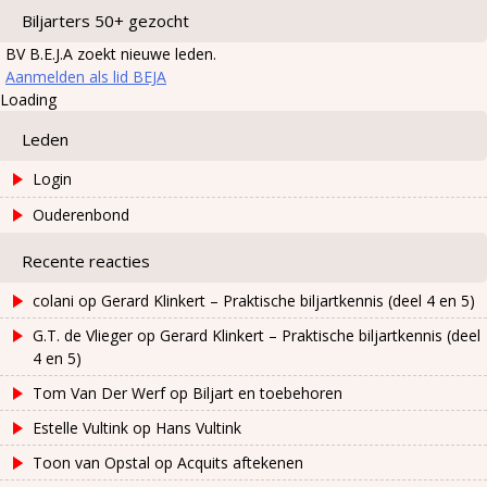
Biljarters 50+ gezocht
BV B.E.J.A zoekt nieuwe leden.
Aanmelden als lid BEJA
Loading
Leden
Login
Ouderenbond
Recente reacties
colani
op
Gerard Klinkert – Praktische biljartkennis (deel 4 en 5)
G.T. de Vlieger
op
Gerard Klinkert – Praktische biljartkennis (deel
4 en 5)
Tom Van Der Werf
op
Biljart en toebehoren
Estelle Vultink
op
Hans Vultink
Toon van Opstal
op
Acquits aftekenen