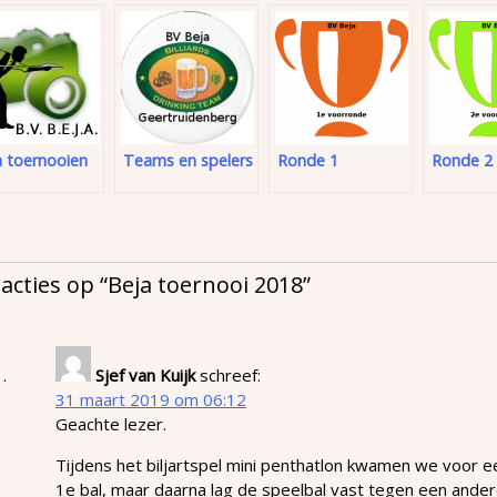
a toernooien
Teams en spelers
Ronde 1
Ronde 2
eacties op “
Beja toernooi 2018
”
Sjef van Kuijk
schreef:
31 maart 2019 om 06:12
Geachte lezer.
Tijdens het biljartspel mini penthatlon kwamen we voor e
1e bal, maar daarna lag de speelbal vast tegen een andere 