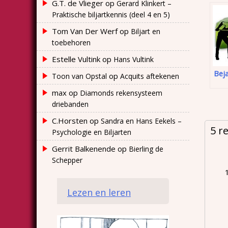
G.T. de Vlieger
op
Gerard Klinkert –
Praktische biljartkennis (deel 4 en 5)
Tom Van Der Werf
op
Biljart en
toebehoren
Estelle Vultink
op
Hans Vultink
Bej
op
Toon van Opstal
Acquits aftekenen
max
op
Diamonds rekensysteem
driebanden
C.Horsten
op
Sandra en Hans Eekels –
5 r
Psychologie en Biljarten
Gerrit Balkenende
op
Bierling de
Schepper
Lezen en leren