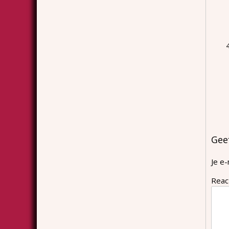
Gee
Je e-
Reac