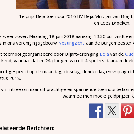
1e prijs Beja toernooi 2016 BV Beja. Vlnr: Jan van Bragt
en Cees Broeken.
s weer zover: Maandag 18 juni 2018 aanvang 13.30 uur vindt een 
s in ons verenigingsgebouw ‘
Vestingzicht
‘ aan de Burgemeester A
it toernooi georganiseerd door Biljartvereniging
Beja
van de
Oud
ekend, vandaar dat er 24 ploegen van elk 4 spelers daaraan dee
ordt gespeeld op de maandag, dinsdag, donderdag en vrijdagmi
stus 2018.
s vrij intree om naar dit prachtige en spannende toernooi te kome
waarmee men mooie geldprijzen k
elateerde Berichten: