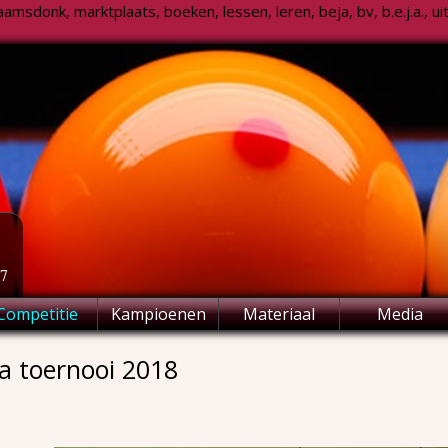
msdonk, marktplaats, boeken, lessen, leren, beja, bv, b.e.j.a., uitsl
77
Competitie
Kampioenen
Materiaal
Media
a toernooi 2018