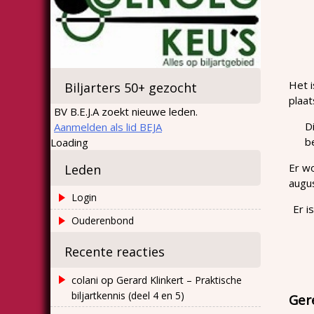
Het i
Biljarters 50+ gezocht
plaat
BV B.E.J.A zoekt nieuwe leden.
D
Aanmelden als lid BEJA
b
Loading
Er w
Leden
augu
Login
Er i
Ouderenbond
Recente reacties
op
colani
Gerard Klinkert – Praktische
biljartkennis (deel 4 en 5)
Ger