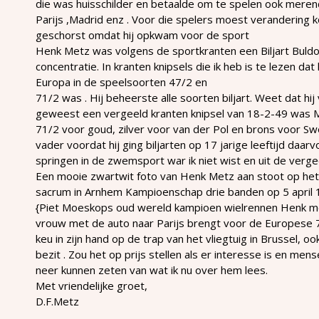
die was huisschilder en betaalde om te spelen ook meren
Parijs ,Madrid enz . Voor die spelers moest verandering
geschorst omdat hij opkwam voor de sport
Henk Metz was volgens de sportkranten een Biljart Buldo
concentratie. In kranten knipsels die ik heb is te lezen dat 
Europa in de speelsoorten 47/2 en
71/2 was . Hij beheerste alle soorten biljart. Weet dat h
geweest een vergeeld kranten knipsel van 18-2-49 was 
71/2 voor goud, zilver voor van der Pol en brons voor Swe
vader voordat hij ging biljarten op 17 jarige leeftijd daar
springen in de zwemsport war ik niet wist en uit de verge
Een mooie zwartwit foto van Henk Metz aan stoot op het 
sacrum in Arnhem Kampioenschap drie banden op 5 april 1
{Piet Moeskops oud wereld kampioen wielrennen Henk met 
vrouw met de auto naar Parijs brengt voor de Europese 
keu in zijn hand op de trap van het vliegtuig in Brussel, oo
bezit . Zou het op prijs stellen als er interesse is en me
neer kunnen zeten van wat ik nu over hem lees.
Met vriendelijke groet,
D.F.Metz