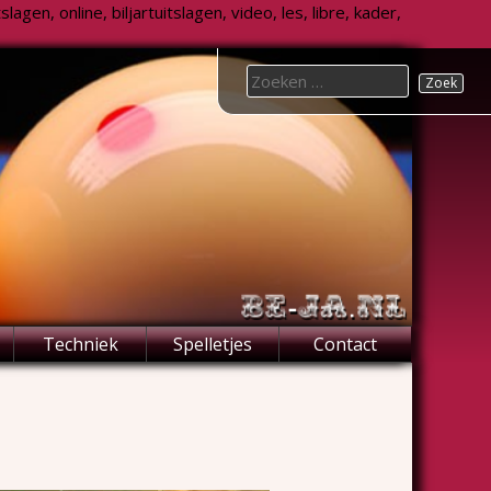
agen, online, biljartuitslagen, video, les, libre, kader,
Search
for:
Techniek
Spelletjes
Contact