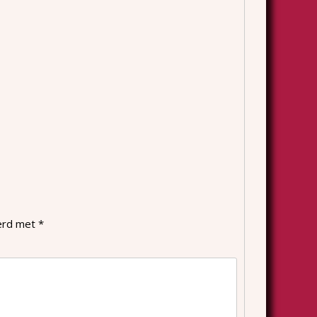
eerd met
*