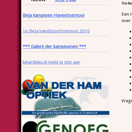
Te k
Een n
Beja kampioen Haventoernooi
over 
1e Beja bandstoottoernooi 2016
*** Galerij der kampioenen ***
biljartlinks.nl meld je site aan
Vrage