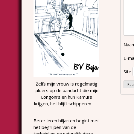
Naa
E-ma
Site
Zelfs mijn vrouw is regelmatig
jaloers op de aandacht die mijn
Longoni’s en hun Kamui’s
krijgen, het blijft schipperen…….
Beter leren biljarten begint met
het begrijpen van de
technieken en natuurlijk deze