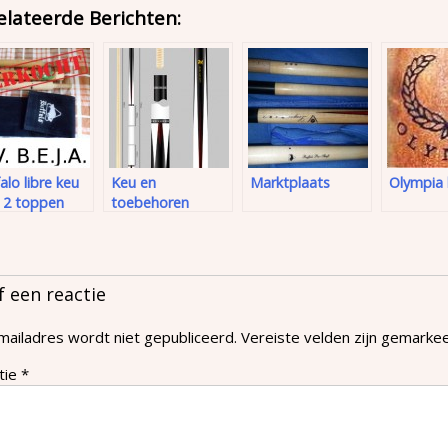
elateerde Berichten:
alo libre keu
Keu en
Marktplaats
Olympia 
 2 toppen
toebehoren
f een reactie
mailadres wordt niet gepubliceerd.
Vereiste velden zijn gemark
tie
*