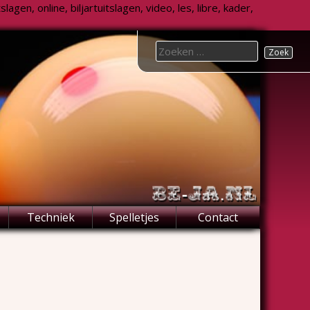
agen, online, biljartuitslagen, video, les, libre, kader,
Search
for:
Techniek
Spelletjes
Contact