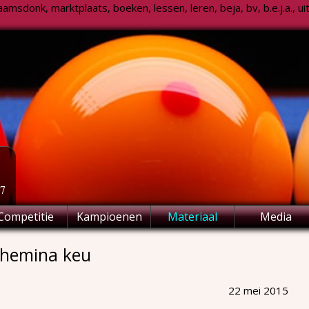
msdonk, marktplaats, boeken, lessen, leren, beja, bv, b.e.j.a., uitsl
77
Competitie
Kampioenen
Materiaal
Media
lhemina keu
22 mei 2015