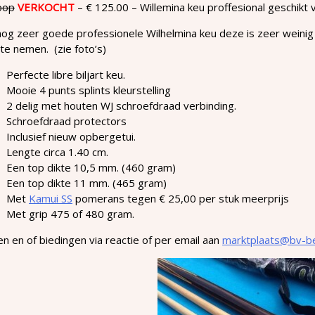
oop
VERKOCHT
– € 125.00 – Willemina keu proffesional geschikt 
og zeer goede professionele Wilhelmina keu deze is zeer weinig
te nemen. (zie foto’s)
Perfecte libre biljart keu.
Mooie 4 punts splints kleurstelling
2 delig met houten WJ schroefdraad verbinding.
Schroefdraad protectors
Inclusief nieuw opbergetui.
Lengte circa 1.40 cm.
Een top dikte 10,5 mm. (460 gram)
Een top dikte 11 mm. (465 gram)
Met
Kamui SS
pomerans tegen € 25,00 per stuk meerprijs
Met grip 475 of 480 gram.
n en of biedingen via reactie of per email aan
marktplaats@bv-be