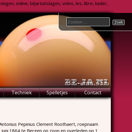
agen, online, biljartuitslagen, video, les, libre, kader,
Search
for:
Techniek
Spelletjes
Contact
Antonius Pepinius Clement Roothaert, roepnaam
 juni 1864 te Bergen op zoon en overleden op 1