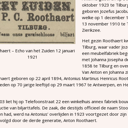
oktober 1923 te Tilburg
geboren Jozefus Jacobu
welke op 1 december 18
13 november 1910 te T
Zierikzee.
Het gezin Roothaert k
Tilburg, waar vader Jo
haert – Echo van het Zuiden 12 januari
een meubelfabriek bego
1921
met Johanna Josepha d
1858 te Tilburg en ove
Van Anton en Johanna z
aert geboren op 22 april 1894, Antonius Martinus Henricus Root
eden op 70 jarige leeftijd op 29 maart 1967 te Antwerpen, en H
03 liet hij op Telefoonstraat 22 een winkelhuis annex fabriek bou
ctie van biljarttafels. De zaak, die destijds officieel de naam St
n had, werd na Antonius’ overlijden in 1923 voortgezet door zijn 
volgd door de derde generatie, Anton Roothaert.