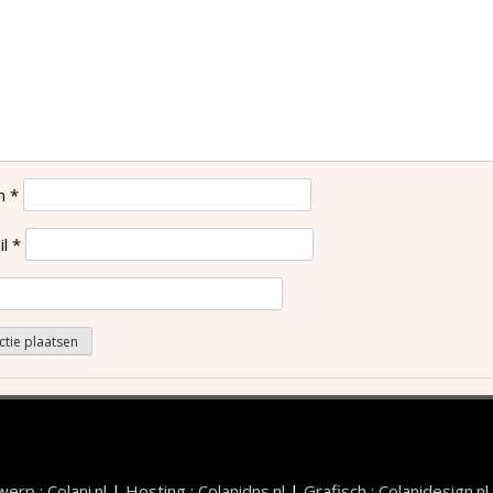
m
*
il
*
erp : Colani.nl
|
Hosting : Colanidns.nl
|
Grafisch : Colanidesign.nl