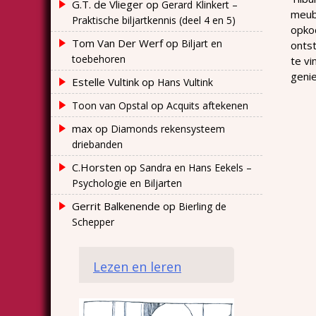
G.T. de Vlieger
op
Gerard Klinkert –
meube
Praktische biljartkennis (deel 4 en 5)
opkoc
Tom Van Der Werf
op
Biljart en
ontst
toebehoren
te vi
genie
Estelle Vultink
op
Hans Vultink
op
Toon van Opstal
Acquits aftekenen
max
op
Diamonds rekensysteem
driebanden
C.Horsten
op
Sandra en Hans Eekels –
Psychologie en Biljarten
Gerrit Balkenende
op
Bierling de
Schepper
Lezen en leren