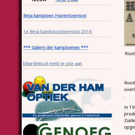
Beja kampioen Haventoernooi
1e Beja bandstoottoernooi 2016
*** Galerij der kampioenen ***
Root
biljartlinks.nl meld je site aan
Rooth
overl
.
In 19
produ
Zuide
opge