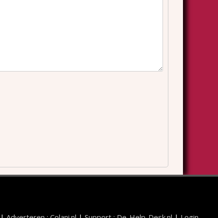
|
Adverteren : Colani.nl
|
Support : De-Help-Desk.nl
|
Login