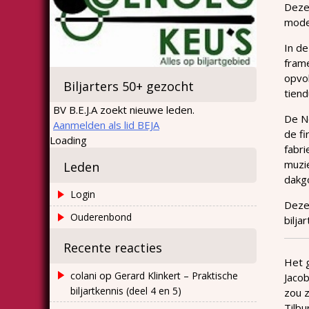
Deze 
model
In de
frame
opvol
Biljarters 50+ gezocht
tiend
BV B.E.J.A zoekt nieuwe leden.
De Ne
Aanmelden als lid BEJA
de fi
Loading
fabr
muzie
Leden
dakgo
Login
Deze 
Ouderenbond
bilja
Recente reacties
Het g
op
colani
Gerard Klinkert – Praktische
Jacob
biljartkennis (deel 4 en 5)
zou z
Tilbu