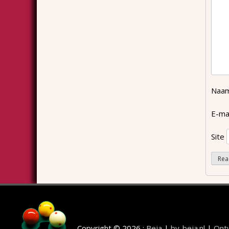
Naa
E-ma
Site
Copyright © 2026 :
Beja
|
bv-beja.nl
|
Ontw