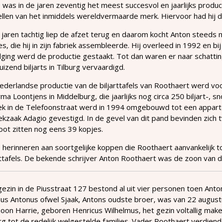
was in de jaren zeventig het meest succesvol en jaarlijks produce
len van het inmiddels wereldvermaarde merk. Hiervoor had hij de
 jaren tachtig liep de afzet terug en daarom kocht Anton steeds
s, die hij in zijn fabriek assembleerde. Hij overleed in 1992 en bi
ging werd de productie gestaakt. Tot dan waren er naar schattin
uizend biljarts in Tilburg vervaardigd.
derlandse productie van de biljarttafels van Roothaert werd voo
rma Loontjens in Middelburg, die jaarlijks nog circa 250 biljart-, 
iek in de Telefoonstraat werd in 1994 omgebouwd tot een appart
kzaak Adagio gevestigd. In de gevel van dit pand bevinden zich
ot zitten nog eens 39 kopjes.
herinneren aan soortgelijke koppen die Roothaert aanvankelijk t
rttafels. De bekende schrijver Anton Roothaert was de zoon van 
ezin in de Piusstraat 127 bestond al uit vier personen toen Ant
us Antonus ofwel Sjaak, Antons oudste broer, was van 22 august
oon Harrie, geboren Henricus Wilhelmus, het gezin voltallig ma
rg tot de redelijk welgestelde families. Vader Roothaert verdiend