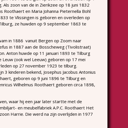
. Als zoon van de in Zierikzee op 18 juni 1832
s Roothaert en Maria Johanna Pieternella Bohl
33 te Vlissingen is geboren en overleden op
ilburg, ze huwden op 9 september 1863 te
wam in 1886 vanuit Bergen op Zoom naar
zefus in 1887 aan de Bosscheweg (Tivolistraat)
n. Anton huwde op 11 januari 1893 te Tilburg
e Leuw (ook wel Leeuw) geboren op 17 mei
rleden op 27 november 1923 te tilburg.
ijn 3 kinderen bekend, Josephus Jacobus Antonius
haert, geboren op 9 juni 1896 te Tilburg en
enricus Wilhelmus Roothaert geboren circa 1898,
wen, waar hij een jaar later startte met de
oombiljart- en meubelfabriek A.P.C. Roothaert Het
zoon Harrie. Die werd na zijn overlijden in 1977