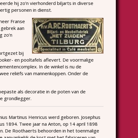
erde hij zo’n vierhonderd biljarts in diverse
rtig personen in dienst.
 meer Franse
j gebrek aan
g zo’n
rtgezet bij
snooker- en pooltafels aflevert. De voormalige
ementencomplex. In de winkel is nu de
 twee reliëfs van mannenkoppen. Onder de
oepaste als decoratie in de poten van de
de grondlegger.
onius Martinus Henricus werd geboren. Josephus
us 1894. Twee jaar na Anton, op 14 april 1898
ken. De Roothaerts behoorden in het toenmalige
e aanvankelijk de kost met het fabriceren van