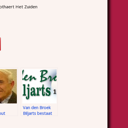
oothaert Het Zuiden
Van den Broek
out
Biljarts bestaat
60 jaar